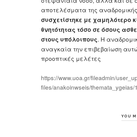
στεφανιαία νόσο, αλλά και σε ό
αποτελέσματα της αναδρομικής
συσχετίστηκε με χαμηλότερο 
θνητότητας τόσο σε όσους ασθε
. Η αναδρομι
στους υπόλοιπους
αναγκαία την επιβεβαίωση αυτώ
προοπτικές μελέτες
https://www.uoa.gr/fileadmin/user_
files/anakoinwseis/themata_ygeias/
YOU M