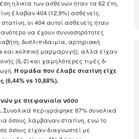
μέση ηλικία των ασθενών ήταν τα 62 έτη,
τίνη έλαβαν 404 (12,9%) ασθενείς.
στατίνη, οι 404 αυτοί ασθενείς ήταν
ιθανότερο να έχουν συννοσηρότητες
αβήτη, δυσλιπιδαιμία, αρτηριακή
 και κολπική μαρμαρυγή), αλλά είχαν
νής (IL-2) και χαμηλότερες τιμές δ-
γωγή.
Η ομάδα που έλαβε στατίνη είχε
 (6,44% vs 10,88%).
νών με στεφανιαία νόσο
Συνολικά περιγράφηκε 87% συνολικά
.
για όσους λάμβαναν στατίνη, ενώ το
σε όσους είχαν διαγνωστεί με