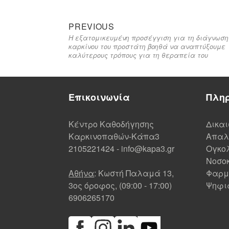
PREVIOUS
Η εξατομικευμένη προσέγγιση για τη διάγνωση
καρκίνου του προστάτη βοηθά να αναπτύξουμε
καλύτερους τρόπους για τη θεραπεία του
Επικοινωνία
Πλη
Κέντρο Καθοδήγησης
Δικα
Καρκινοπαθών-Κάπα3
Απαλ
2105221424
-
info@kapa3.gr
Ογκολ
Νοσοκ
Αθήνα
: Κωστή Παλαμά 13,
Φαρμ
3ος όροφος, (09:00 - 17:00)
Ψηφι
6906265170