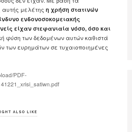
σους δεν είχαν. Με βάση τα
 αυτής μελέτης
η χρήση στατινών
κίνδυνο ενδονοσοκομειακής
νείς είχαν στεφανιαία νόσο, όσο και
κή φύση των δεδομένων αυτών καθιστά
ν των ευρημάτων σε τυχαιοποιημένες
upload/PDF-
141221_xrisi_satiwn.pdf
IGHT ALSO LIKE