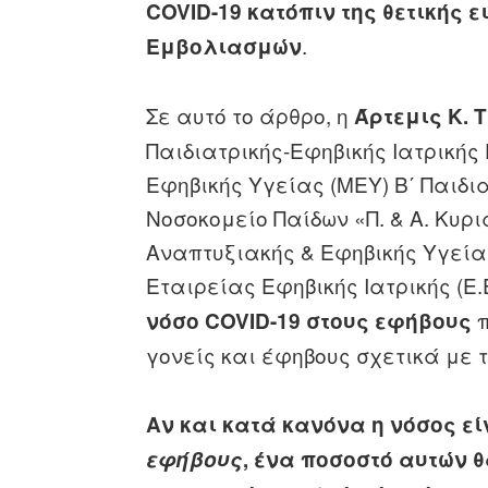
COVID-19 κατόπιν της θετικής 
.
Εμβολιασμών
Σε αυτό το άρθρο, η
Άρτεμις Κ. 
Παιδιατρικής-Εφηβικής Ιατρικής
Εφηβικής Υγείας (ΜΕΥ) Β΄ Παιδι
Νοσοκομείο Παίδων «Π. & Α. Κυρ
Αναπτυξιακής & Εφηβικής Υγεία
Εταιρείας Εφηβικής Ιατρικής (Ε.Ε
π
νόσο COVID-19 στους εφήβους
γονείς και έφηβους σχετικά με 
Αν και κατά κανόνα η νόσος ε
εφήβους
, ένα ποσοστό αυτών 