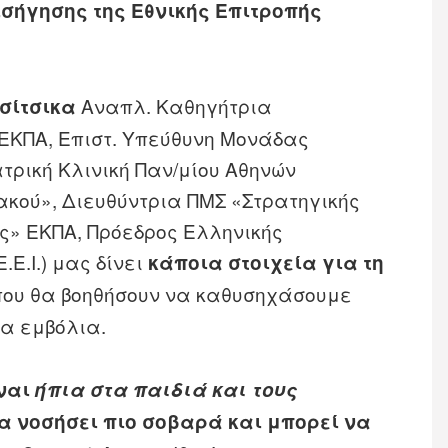
εισήγησης της Εθνικής Επιτροπής
Αναπλ. Καθηγήτρια
Τσίτσικα
 ΕΚΠΑ, Επιστ. Υπεύθυνη Μονάδας
ατρική Κλινική Παν/μίου Αθηνών
ιακού», Διευθύντρια ΠΜΣ «Στρατηγικής
ς» ΕΚΠΑ, Πρόεδρος Ελληνικής
.Ε.Ι.) μας δίνει
κάποια στοιχεία για τη
ου θα βοηθήσουν να καθυσηχάσουμε
τα εμβόλια.
ίναι
ήπια στα παιδιά και τους
θα νοσήσει πιο σοβαρά και μπορεί να