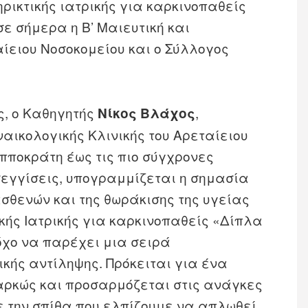
ρικτικής ιατρικής για καρκινοπαθείς
ε σήμερα η Β’ Μαιευτική και
αίειου Νοσοκομείου και ο Σύλλογος
ς, ο Καθηγητής
,
Νίκος Βλάχος
ναικολογικής Κλινικής του Αρεταίειου
Ιπποκράτη έως τις πιο σύγχρονες
σεγγίσεις, υπογραμμίζεται η σημασία
ασθενών και της θωράκισης της υγείας
κής Ιατρικής για καρκινοπαθείς «Δίπλα
όχο να παρέχει μια σειρά
ικής αντίληψης. Πρόκειται για ένα
αρκώς και προσαρμόζεται στις ανάγκες
 την σπίθα που ελπίζουμε να απλωθεί