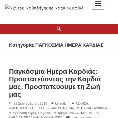
K3
ΚΕΝΤΡΟ ΚΑΘΟΔΗΓΗΣΗΣ ΚΑΡΚΙΝΟΠΑΘΩΝ
Κατηγορία:
ΠΑΓΚΟΣΜΙΑ ΗΜΕΡΑ ΚΑΡΔΙΑΣ
Παγκόσμια Ημέρα Καρδιάς:
Προστατεύοντας την Καρδιά
μας, Προστατεύουμε τη Ζωή
μας
29 Σεπτεμβρίου, 2025
k3-editor
ΑΣΚΗΣΗ
,
ΔΙΑΓΝΩΣΤΙΚΕΣ ΕΞΕΤΑΣΕΙΣ
,
ΔΙΑΤΡΟΦΗ
,
ΔΙΑΤΡΟΦΗ ΚΑΙ ΚΑΡΚΙΝΟΣ
,
Διαχείριση Στρες
,
Παγκόσμια Ημέρα
,
ΠΑΓΚΟΣΜΙΑ ΗΜΕΡΑ
ΚΑΡΔΙΑΣ
,
ΠΡΟΛΗΨΗ
,
ΨΥΧΙΚΗ ΥΓΕΙΑ
Leave a comment