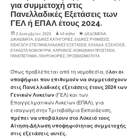
για συμμετοχή στις
Πανελλαδικές Εξετάσεις των
ΓΕΛ ή ΕΠΑΛ έτους 2024.
2 Δεκεμβρίου, 2023
k3-editor
ΔΕΔΟΜΕΝΑ
,
ΔΙΚΑΙΩΜΑΤΑ
,
ΕΙΔΙΚΕΣ ΚΑΤΗΓΟΡΙΕΣ
,
ΕΙΔΙΚΕΣ ΡΥΘΜΙΣΕΙΣ
,
ΕΙΣΑΓΩΓΗ ΣΤΙΣ ΠΑΝΕΛΛΑΔΙΚΕΣ ΕΞΕΤΑΣΕΙΣ
,
ΕΛΛΑΔΑ
,
ΕΞΕΛΙΞΕΙΣ
,
ΕΥΑΛΩΤΑ ΝΟΙΚΟΚΥΡΙΑ
,
ΚΑΡΚΙΝΟΣ
,
ΚΟΙΝΩΝΙΚΗ ΠΡΟΣΤΑΣΙΑ
,
ΠΑΝΕΠΙΣΤΗΜΙΑ
,
ΠΛΗΡΟΦΟΡΙΕΣ
,
ΠΡΟΣΒΑΣΙΜΟΤΗΤΑ
Όπως προβλέπεται από τη νομοθεσία, ό
λοι οι
υποψήφιοι που επιθυμούν να συμμετάσχουν
στις Πανελλαδικές εξετάσεις έτους 2024 των
Γενικών Λυκείων
(ΓΕΛ) και των
Επαγγελματικών Λυκείων (ΕΠΑΛ), για
εισαγωγή στην Τριτοβάθμια Εκπαίδευση,
πρέπει να υποβάλουν στο Λύκειό τους
Αίτηση-Δήλωση υποψηφιότητας συμμετοχής
στις εξετάσεις αυτές.