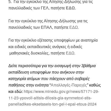
5. Για την εγκύκλιο της Αίτησης-Δήλωσης για τις
πανελλαδικές των ΓΕΛ, πατήστε
ΕΔΩ.
Για την εγκύκλιο της Αίτησης-Δήλωσης για τις
πανελλαδικές των ΕΠΑΛ, πατήστε
ΕΔΩ.
Για την εγκύκλιο εξέτασης υποψηφίων με αναπηρία
και ειδικές εκπαιδευτικές ανάγκες ή ειδικές
μαθησιακές δυσκολίες, πατήστε
ΕΔΩ.
Δείτε περισσότερα για την
εισαγωγή στην 3βάθμια
εκπαίδευση υποψηφίων που ανήκουν στην
κατηγορία ατόμων που πάσχουν από σοβαρές
παθήσεις
στην ενότητα “
Απαλλαγές-Παροχές
” καθώς
https://www.minedu.gov.gr/news/57171-29-
και εδώ:
11-23-ypovoli-aitisis-dilosis-gia-symmetoxi-stis-
panelladikes-eksetaseis-ton-gel-i-epal-etous-2024