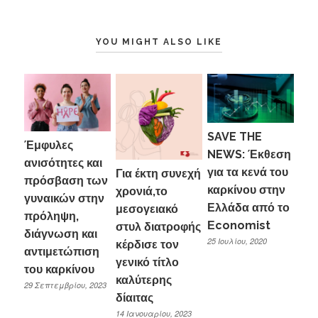
YOU MIGHT ALSO LIKE
SAVE THE
Έμφυλες
NEWS: Έκθεση
ανισότητες και
για τα κενά του
Για έκτη συνεχή
πρόσβαση των
καρκίνου στην
χρονιά,το
γυναικών στην
Ελλάδα από το
μεσογειακό
πρόληψη,
Εconomist
στυλ διατροφής
διάγνωση και
25 Ιουλίου, 2020
κέρδισε τον
αντιμετώπιση
γενικό τίτλο
του καρκίνου
καλύτερης
29 Σεπτεμβρίου, 2023
δίαιτας
14 Ιανουαρίου, 2023