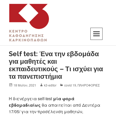
K3
ΚΕΝΤΡΟ ΚΑΘΟΔΗΓΗΣΗΣ ΚΑΡΚΙΝΟΠΑΘΩΝ
Self test: Ένα την εβδομάδα
για μαθητές και
εκπαιδευτικούς – Τι ισχύει για
τα πανεπιστήμια
18 Μαΐου, 2021
k3-editor
covid 19
,
ΠΛΗΡΟΦΟΡΙΕΣ
Η διενέργεια self-test
μία φορά
εβδομαδιαίως
θα απαιτείται από Δευτέρα
17/05/ για την προσέλευση μαθητών,