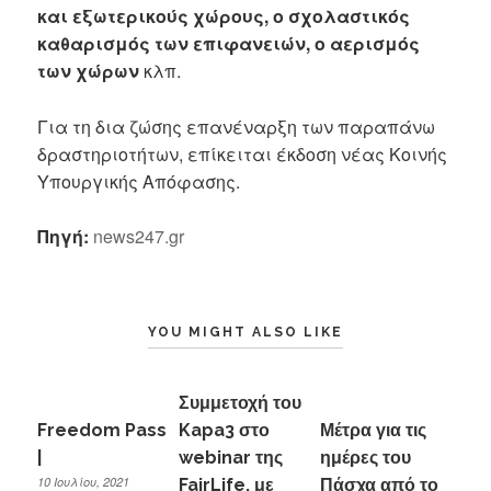
και εξωτερικούς χώρους, ο σχολαστικός
καθαρισμός των επιφανειών, ο αερισμός
των χώρων
κλπ.
Για τη δια ζώσης επανέναρξη των παραπάνω
δραστηριοτήτων, επίκειται έκδοση νέας Κοινής
Υπουργικής Απόφασης.
Πηγή:
news247.gr
YOU MIGHT ALSO LIKE
Συμμετοχή του
Freedom Pass
Kapa3 στο
Μέτρα για τις
|
webinar της
ημέρες του
10 Ιουλίου, 2021
FairLife, με
Πάσχα από το