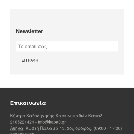
Newsletter
Επικοινωνία
Κέντρο Καθοδήγησης Καρκινοπαθών-Κάπα3
2105221424
-
info@kapa3.gr
Αθήνα
: Κωστή Παλαμά 13, 3ος όροφος, (09:00 - 17:00)