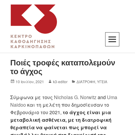
K3
ΚΕΝΤΡΟ ΚΑΘΟΔΗΓΗΣΗΣ ΚΑΡΚΙΝΟΠΑΘΩΝ
Ποιές τροφές καταπολεμούν
το άγχος
10 Ιουλίου, 2021
k3-editor
ΔΙΑΤΡΟΦΗ
,
ΥΓΕΙΑ
Σύμφωνα με τους
Nicholas G. Norwitz
and
Uma
Naidoo
και τη μελέτη που δημοσίευσαν το
Φεβρουάριο του 2021,
το άγχος είναι μια
μεταβολική ασθένεια, με τη διατροφική
θεραπεία να φαίνεται πως μπορεί να
συμβάλλει θετικά στη διαχείρισή της.