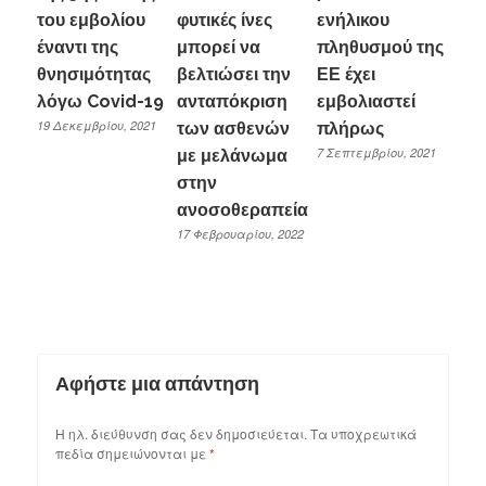
του εμβολίου
φυτικές ίνες
ενήλικου
έναντι της
μπορεί να
πληθυσμού της
θνησιμότητας
βελτιώσει την
ΕΕ έχει
λόγω Covid-19
ανταπόκριση
εμβολιαστεί
19 Δεκεμβρίου, 2021
των ασθενών
πλήρως
7 Σεπτεμβρίου, 2021
με μελάνωμα
στην
ανοσοθεραπεία
17 Φεβρουαρίου, 2022
Αφήστε μια απάντηση
Η ηλ. διεύθυνση σας δεν δημοσιεύεται.
Τα υποχρεωτικά
πεδία σημειώνονται με
*