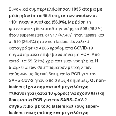
Συνολικά συμπεριελήφθησαν
1935 άτομα με
μέση ηλικία τα 45.5 έτη, εκ των οποίων οι
1101 ήταν γυναίκες (56.9%).
Με βάση τη
φαινοτυπική δοκιμασία γεύσης, οι 508 (26.3%)
ήταν super-tasters, οι 917 (47.4%) ήταν tasters και
οι 510 (26.4%) ήταν non-tasters. Συνολικά
καταγράφηκαν 266 κρούσματα COVID-19
εργαστηριακά επιβεβαιωμένα με PCR. Από
αυτά, τα 55 (21%) χρειάστηκαν νοσηλεία. Η
διάρκεια των συμπτωμάτων μεταξύ των
ασθενών με θετική δοκιμασία PCR για τον
SARS-CoV-2 ήταν από 0 έως 48 ημέρες.
Οι
non
–
tasters
είχαν σημαντικά μεγαλύτερη
πιθανότητα (κατά 10 φορές) να έχουν θετική
δοκιμασία
PCR
για τον
SARS
–
CoV
-2
συγκριτικά με τους
tasters
και τους
super
–
tasters
, όπως επίσης και μεγαλύτερη