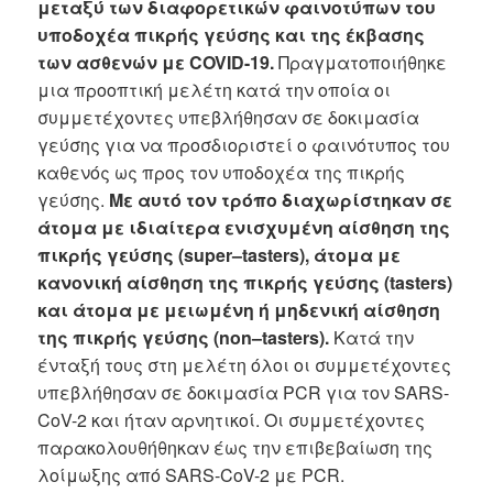
μεταξύ των διαφορετικών φαινοτύπων του
υποδοχέα πικρής γεύσης και της έκβασης
των ασθενών με COVID-19.
Πραγματοποιήθηκε
μια προοπτική μελέτη κατά την οποία οι
συμμετέχοντες υπεβλήθησαν σε δοκιμασία
γεύσης για να προσδιοριστεί ο φαινότυπος του
καθενός ως προς τον υποδοχέα της πικρής
γεύσης.
Με αυτό τον τρόπο διαχωρίστηκαν σε
άτομα με ιδιαίτερα ενισχυμένη αίσθηση της
πικρής γεύσης (
super
–
tasters
), άτομα με
κανονική αίσθηση της πικρής γεύσης (
tasters
)
και άτομα με μειωμένη ή μηδενική αίσθηση
της πικρής γεύσης (
non
–
tasters
).
Κατά την
ένταξή τους στη μελέτη όλοι οι συμμετέχοντες
υπεβλήθησαν σε δοκιμασία PCR για τον SARS-
CoV-2 και ήταν αρνητικοί. Οι συμμετέχοντες
παρακολουθήθηκαν έως την επιβεβαίωση της
λοίμωξης από SARS-CoV-2 με PCR.