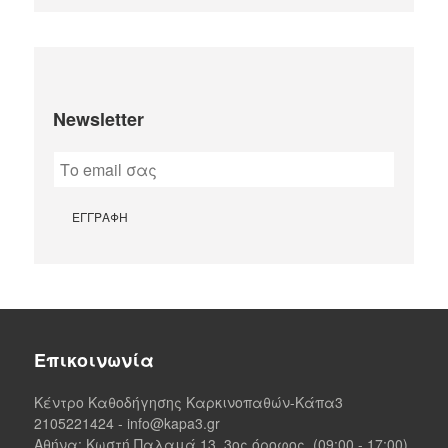
Newsletter
Επικοινωνία
Κέντρο Καθοδήγησης Καρκινοπαθών-Κάπα3
2105221424
-
info@kapa3.gr
Αθήνα
: Κωστή Παλαμά 13, 3ος όροφος, (09:00 - 17:00)