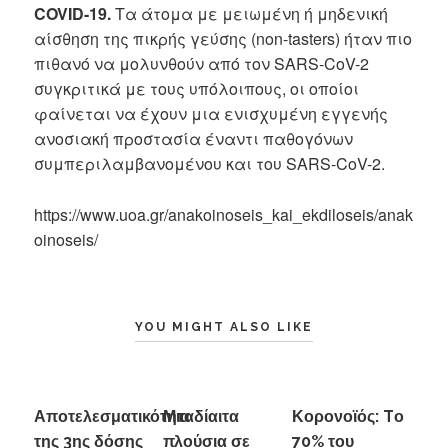
COVID-19.
Τα άτομα με μειωμένη ή μηδενική
αίσθηση της πικρής γεύσης (non-tasters) ήταν πιο
πιθανό να μολυνθούν από τον SARS-CoV-2
συγκριτικά με τους υπόλοιπους, οι οποίοι
φαίνεται να έχουν μια ενισχυμένη εγγενής
ανοσιακή προστασία έναντι παθογόνων
συμπεριλαμβανομένου και του SARS-CoV-2.
https://www.uoa.gr/anakoinoseis_kai_ekdiloseis/anak
oinoseis/
YOU MIGHT ALSO LIKE
Αποτελεσματικότητα
Μια δίαιτα
Κορονοϊός: Tο
της 3ης δόσης
πλούσια σε
70% του