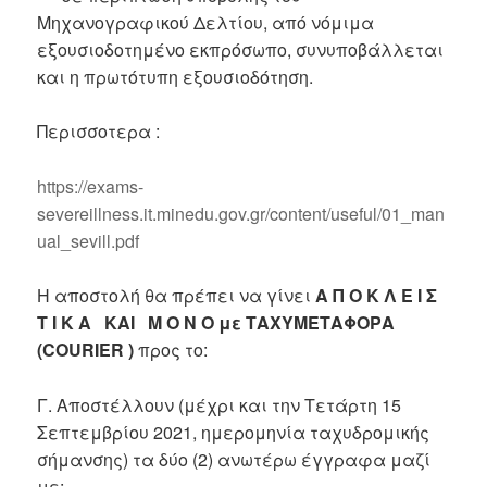
Μηχανογραφικού Δελτίου, από νόμιμα
εξουσιοδοτημένο εκπρόσωπο, συνυποβάλλεται
και η πρωτότυπη εξουσιοδότηση.
Περισσοτερα :
https://exams-
severeillness.it.minedu.gov.gr/content/useful/01_man
ual_sevill.pdf
Η αποστολή θα πρέπει να γίνει
Α Π Ο Κ Λ Ε Ι Σ
Τ Ι Κ Α ΚΑΙ Μ Ο Ν Ο με ΤΑΧΥΜΕΤΑΦΟΡΑ
(COURIER )
προς το:
Γ. Αποστέλλουν (μέχρι και την Τετάρτη 15
Σεπτεμβρίου 2021, ημερομηνία ταχυδρομικής
σήμανσης) τα δύο (2) ανωτέρω έγγραφα μαζί
με: