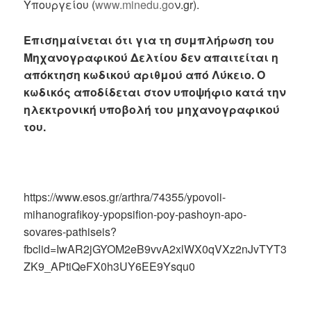
Υπουργείου (
www.minedu.go
ν.gr).
Επισημαίνεται ότι για τη συμπλήρωση του
Μηχανογραφικού Δελτίου δεν απαιτείται η
απόκτηση κωδικού αριθμού από Λύκειο. Ο
κωδικός αποδίδεται στον υποψήφιο κατά την
ηλεκτρονική υποβολή του μηχανογραφικού
του.
https://www.esos.gr/arthra/74355/ypovoli-
mihanografikoy-ypopsifion-poy-pashoyn-apo-
sovares-pathiseis?
fbclid=IwAR2jGYOM2eB9vvA2xlWX0qVXz2nJvTYT3
ZK9_APtiQeFX0h3UY6EE9Ysqu0