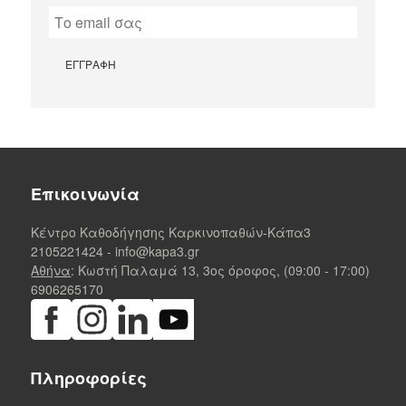
Επικοινωνία
Κέντρο Καθοδήγησης Καρκινοπαθών-Κάπα3
2105221424
-
info@kapa3.gr
Αθήνα
: Κωστή Παλαμά 13, 3ος όροφος, (09:00 - 17:00)
6906265170
Πληροφορίες