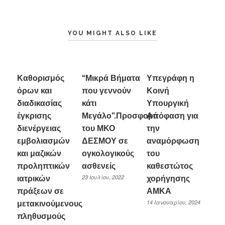
YOU MIGHT ALSO LIKE
Καθορισμός
“Μικρά Βήματα
Υπεγράφη η
όρων και
που γεννούν
Κοινή
διαδικασίας
κάτι
Υπουργική
έγκρισης
Μεγάλο”.Προσφορά
Απόφαση για
διενέργειας
του ΜΚΟ
την
εμβολιασμών
ΔΕΣΜΟΥ σε
αναμόρφωση
και μαζικών
ογκολογικούς
του
προληπτικών
ασθενείς
καθεστώτος
23 Ιουλίου, 2022
ιατρικών
χορήγησης
πράξεων σε
ΑΜΚΑ
14 Ιανουαρίου, 2024
μετακινούμενους
πληθυσμούς