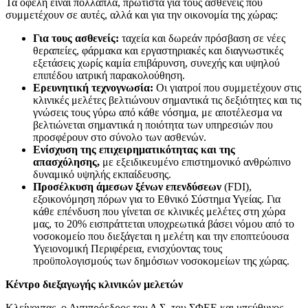
Τα οφέλη είναι πολλαπλά, πρώτιστα για τους ασθενείς που
συμμετέχουν σε αυτές, αλλά και για την οικονομία της χώρας:
Για τους ασθενείς:
ταχεία και δωρεάν πρόσβαση σε νέες
θεραπείες, φάρμακα και εργαστηριακές και διαγνωστικές
εξετάσεις χωρίς καμία επιβάρυνση, συνεχής και υψηλού
επιπέδου ιατρική παρακολούθηση.
Ερευνητική τεχνογνωσία:
Οι γιατροί που συμμετέχουν στις
κλινικές μελέτες βελτιώνουν σημαντικά τις δεξιότητες και τις
γνώσεις τους γύρω από κάθε νόσημα, με αποτέλεσμα να
βελτιώνεται σημαντικά η ποιότητα των υπηρεσιών που
προσφέρουν στο σύνολο των ασθενών.
Ενίσχυση της επιχειρηματικότητας και της
απασχόλησης,
με εξειδικευμένο επιστημονικό ανθρώπινο
δυναμικό υψηλής εκπαίδευσης.
Προσέλκυση άμεσων ξένων επενδύσεων
(FDI),
εξοικονόμηση πόρων για το Εθνικό Σύστημα Υγείας. Για
κάθε επένδυση που γίνεται σε κλινικές μελέτες στη χώρα
μας, το 20% εισπράττεται υποχρεωτικά βάσει νόμου από το
νοσοκομείο που διεξάγεται η μελέτη και την εποπτεύουσα
Υγειονομική Περιφέρεια, ενισχύοντας τους
προϋπολογισμούς των δημόσιων νοσοκομείων της χώρας.
Κέντρο διεξαγωγής κλινικών μελετών
Κλείνοντας, ο Αντιπρόεδρος του Δ.Σ. του ΣΦΕΕ και υπεύθυνος