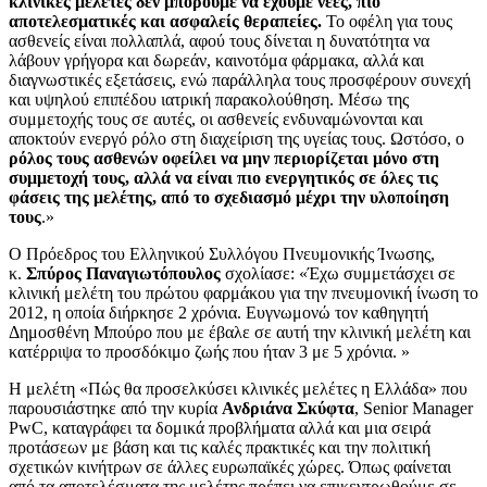
κλινικές μελέτες δεν μπορούμε να έχουμε νέες, πιο
αποτελεσματικές και ασφαλείς θεραπείες.
Το οφέλη για τους
ασθενείς είναι πολλαπλά, αφού τους δίνεται η δυνατότητα να
λάβουν γρήγορα και δωρεάν, καινοτόμα φάρμακα, αλλά και
διαγνωστικές εξετάσεις, ενώ παράλληλα τους προσφέρουν συνεχή
και υψηλού επιπέδου ιατρική παρακολούθηση. Μέσω της
συμμετοχής τους σε αυτές, οι ασθενείς ενδυναμώνονται και
αποκτούν ενεργό ρόλο στη διαχείριση της υγείας τους. Ωστόσο, ο
ρόλος τους ασθενών οφείλει να μην περιορίζεται μόνο στη
συμμετοχή τους, αλλά να είναι πιο ενεργητικός σε όλες τις
φάσεις της μελέτης, από το σχεδιασμό μέχρι την υλοποίηση
τους
.»
Ο Πρόεδρος του Ελληνικού Συλλόγου Πνευμονικής Ίνωσης,
κ.
Σπύρος Παναγιωτόπουλος
σχολίασε: «Έχω συμμετάσχει σε
κλινική μελέτη του πρώτου φαρμάκου για την πνευμονική ίνωση το
2012, η οποία διήρκησε 2 χρόνια. Ευγνωμονώ τον καθηγητή
Δημοσθένη Μπούρο που με έβαλε σε αυτή την κλινική μελέτη και
κατέρριψα το προσδόκιμο ζωής που ήταν 3 με 5 χρόνια. »
Η μελέτη «Πώς θα προσελκύσει κλινικές μελέτες η Ελλάδα» που
παρουσιάστηκε από την κυρία
Ανδριάνα Σκύφτα
, Senior Manager
PwC, καταγράφει τα δομικά προβλήματα αλλά και μια σειρά
προτάσεων με βάση και τις καλές πρακτικές και την πολιτική
σχετικών κινήτρων σε άλλες ευρωπαϊκές χώρες. Όπως φαίνεται
από τα αποτελέσματα της μελέτης πρέπει να επικεντρωθούμε σε