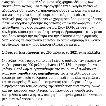
ένας τρόπος έμμεσης αλλά σημαντικής χρηματοδότησης των
συστημάτων υγείας. Και αυτήν ακριβώς την ευκαιρία πρέπει να
αδράξουμε σαν χώρα, να χρησιμοποιήσουμε τις κλινικές μελέτες
αφενός μεν για να προσφέρουμε ποιοτικές υπηρεσίες στους
ασθενείς μας, αφετέρου δε για να χρησιμοποιήσουμε τους πόρους,
ώστε να εξορθολογήσουμε τις δαπάνες και να προχωρήσουμε σε
αναβάθμιση του συστήματος υγείας. Στον ΕΟΦ, με αφετηρία την
πανδημία, καταφέραμε αυτή τη στιγμή να βρισκόμαστε στον μέσο
όρο όσον αφορά την ταχύτητα και την αξιοπιστία της εγκριτικής
διαδικασίας σε ευρωπαϊκό επίπεδο, το οποίο δημιουργεί ευνοϊκό
περιβάλλον για την προσέλκυση κλινικών μελετών.
Στόχος να ξεπεράσουμε τις 200 μελέτες το 2021 στην Ελλάδα
Ο ρεαλιστικός στόχος για το 2021 είναι ο αριθμός των εγκρίσεων
να ξεπεράσει τις 200 μελέτες,
έναντι 130-150
τα προηγούμενα
χρόνια. Παράλληλα, εργαστήκαμε στο νομοθετικό πλαίσιο και
υπάρχουν
νομοθετικές παρεμβάσεις
, ώστε να αλλάξουμε τον
τρόπο με τον οποίο το Κράτος αντιμετωπίζει τις κλινικές μελέτες
και τις εταιρείες. Θεωρούμε σημαντική και καθοριστική την
ενημέρωση για τους ασθενείς, την εκπαίδευση των επιστημόνων
και την επένδυση από πλευράς του Κράτους με νομοθετικές
παρεμβάσεις και ενέργειες, όπως η δημιουργία γραφείου κλινικών
μελετών ανά νοσοκομείο.».