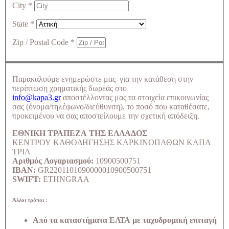
City
*
State
*
Zip / Postal Code
*
Παρακαλούμε ενημερώστε μας για την κατάθεση στην
περίπτωση χρηματικής δωρεάς στο
info@kapa3.gr
αποστέλλοντας μας τα στοιχεία επικοινωνίας
σας (όνομα/τηλέφωνο/διεύθυνση), το ποσό που καταθέσατε,
προκειμένου να σας αποστείλουμε την σχετική απόδειξη.
ΕΘΝΙΚΗ ΤΡΑΠΕΖΑ ΤΗΣ ΕΛΛΑΔΟΣ
ΚΕΝΤΡΟΥ ΚΑΘΟΔΗΓΗΣΗΣ ΚΑΡΚΙΝΟΠΑΘΩΝ ΚΑΠΑ
ΤΡΙΑ
Αριθμός Λογαριασμού:
10900500751
IBAN:
GR2201101090000010900500751
SWIFT:
ETHNGRAA
Άλλοι τρόποι :
Από τα καταστήματα ΕΛΤΑ με ταχυδρομική επιταγή