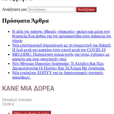
Αναζήτηση για:
Πρόσφατα Άρθρα
Η αξία της παύσης: Μικρές «διακοπές» ακόμη και μέσα στη
θεραπεία.Ένα άρθρο για την αυτοφροντίδα στην διάρκεια της
νόσου
Νέα επιστημονική δημοσίευση με τη συμμετοχή του Κάπα3:
Η ζωή μετά τον καρκίνο στην εποχή μετά την COVID-19
MELODIC: Πρόσκληση συμμετοχής για νέους ενήλικες με
καρκίνο και τους φροντιστές τους
Νέο Μητρώο Παροχών Αναπηρίας: Τι Αλλάζει Και Πώς
Διευκολύνονται Οι Πολίτες Και Τα Άτομα Με Αναπηρία.
Νέα εγκύκλιος ΕΟΠΥΥ για τις διασυνοριακές συνταγές
φαρμάκων.
ΚΑΝΕ ΜΙΑ ΔΩΡΕΑ
Donation Amount:
10,00
€
Θέλω να δώσω 5 ευρώ