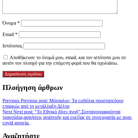
Όνομα
*
Email
*
Ιστότοπος
Αποθήκευσε το όνομά μου, email, και τον ιστότοπο μου σε
αυτόν τον πλοηγό για την επόμενη φορά που θα σχολιάσω.
Πλοήγηση άρθρων
Previous
Previous post:
Μόσιαλος: Τα εμβόλια προστατεύουν
επαρκώς από τη μετάλλαξη Δέλτα
Next
Next post:
“Το Εθνικό δίνει πνοή”.Συνταγογραφούνται
τραγούδια,ασκήσεις αναπνοής και ευεξίας σε συνεργασία με post-
covid ιατρεία.
Αναζητήστε