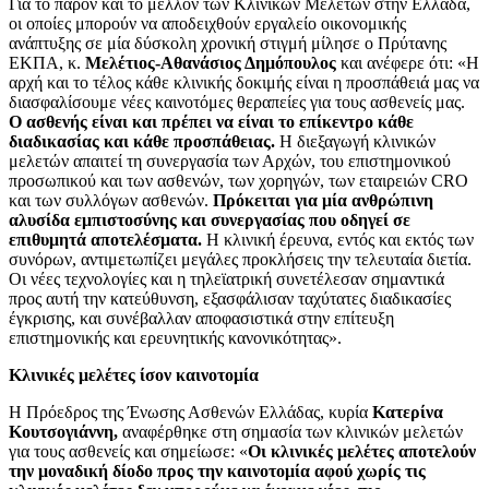
Για το παρόν και το μέλλον των Κλινικών Μελετών στην Ελλάδα,
οι οποίες μπορούν να αποδειχθούν εργαλείο οικονομικής
ανάπτυξης σε μία δύσκολη χρονική στιγμή μίλησε ο Πρύτανης
ΕΚΠΑ, κ.
Μελέτιος-Αθανάσιος Δημόπουλος
και ανέφερε ότι: «Η
αρχή και το τέλος κάθε κλινικής δοκιμής είναι η προσπάθειά μας να
διασφαλίσουμε νέες καινοτόμες θεραπείες για τους ασθενείς μας.
Ο ασθενής είναι και πρέπει να είναι το επίκεντρο κάθε
διαδικασίας και κάθε προσπάθειας.
Η διεξαγωγή κλινικών
μελετών απαιτεί τη συνεργασία των Αρχών, του επιστημονικού
προσωπικού και των ασθενών, των χορηγών, των εταιρειών CRO
και των συλλόγων ασθενών.
Πρόκειται για μία ανθρώπινη
αλυσίδα εμπιστοσύνης και συνεργασίας που οδηγεί σε
επιθυμητά αποτελέσματα.
Η κλινική έρευνα, εντός και εκτός των
συνόρων, αντιμετωπίζει μεγάλες προκλήσεις την τελευταία διετία.
Οι νέες τεχνολογίες και η τηλεϊατρική συνετέλεσαν σημαντικά
προς αυτή την κατεύθυνση, εξασφάλισαν ταχύτατες διαδικασίες
έγκρισης, και συνέβαλλαν αποφασιστικά στην επίτευξη
επιστημονικής και ερευνητικής κανονικότητας».
Κλινικές μελέτες ίσον καινοτομία
Η Πρόεδρος της Ένωσης Ασθενών Ελλάδας, κυρία
Κατερίνα
Κουτσογιάννη,
αναφέρθηκε στη σημασία των κλινικών μελετών
για τους ασθενείς και σημείωσε: «
Οι κλινικές μελέτες αποτελούν
την μοναδική δίοδο προς την καινοτομία αφού χωρίς τις