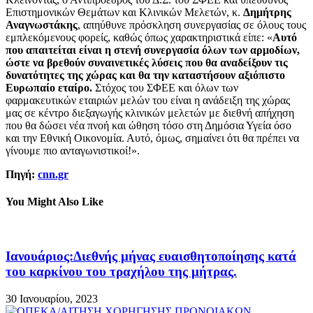
Επιστημονικών Θεμάτων και Κλινικών Μελετών, κ.
Δημήτρης
Αναγνωστάκης
, απηύθυνε πρόσκληση συνεργασίας σε όλους τους
εμπλεκόμενους φορείς, καθώς όπως χαρακτηριστικά είπε: «
Αυτό
που απαιτείται είναι η στενή συνεργασία όλων των αρμοδίων,
ώστε να βρεθούν συναινετικές λύσεις που θα αναδείξουν τις
δυνατότητες της χώρας και θα την καταστήσουν αξιόπιστο
Ευρωπαίο εταίρο.
Στόχος του ΣΦΕΕ και όλων των
φαρμακευτικών εταιριών μελών του είναι η ανάδειξη της χώρας
μας σε κέντρο διεξαγωγής κλινικών μελετών με διεθνή απήχηση
που θα δώσει νέα πνοή και ώθηση τόσο στη Δημόσια Υγεία όσο
και την Εθνική Οικονομία. Αυτό, όμως, σημαίνει ότι θα πρέπει να
γίνουμε πιο ανταγωνιστικοί!».
Πηγή:
cnn.gr
You Might Also Like
Ιανουάριος:Διεθνής μήνας ευαισθητοποίησης κατά
του καρκίνου του τραχήλου της μήτρας.
30 Ιανουαρίου, 2023