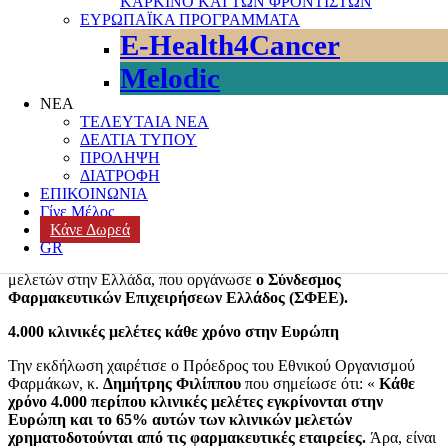
ΚΑΡΚΙΝΟ ΚΑΙ ΤΩΝ ΦΡΟΝΤΙΣΤΩΝ
μελέτες- απορροφά 100 εκατ. ευρώ, την ώρα που στην Ευρώπη
ΕΥΡΩΠΑΪΚΑ ΠΡΟΓΡΑΜΜΑΤΑ
επενδύονται ετησίως πάνω από 36 δις ευρώ- διαθέτει
υψηλή
E-Health4Cancer
ποιότητα κλινικών μελετών
. Το στοιχείο εκείνο που πρέπει να
αλλάξει, είναι η μείωση της γραφειοκρατίας και τα χαρακτηριστικά
Melodic
των κλινικών μελετών, προκειμένου να εισαχθούν
περισσότεροι
ασθενείς
στη διαδικασία. Ένα μοντέρνο ψηφιοποιημένο
ΝΕΑ
πληροφοριακό σύστημα εξοπλισμού εγκατεστημένο
ΤΕΛΕΥΤΑΙΑ ΝΕΑ
στα
νοσοκομεία,
θα μπορούσε να λειτουργήσει επίσης, ιδιαίτερα
ΔΕΛΤΙΑ ΤΥΠΟΥ
υποστηρικτικά.
ΠΡΟΛΗΨΗ
ΔΙΑΤΡΟΦΗ
Επιπλέον, οι κλινικές μελέτες, αποτελούν το
μοναδικό εργαλείο
ΕΠΙΚΟΙΝΩΝΙΑ
που μπορεί να προσφέρει καινοτομία.
Γίνε Μέλος
Κάνε Δωρεά
Τα παραπάνω τονίστηκαν στη διάρκεια διαδικτυακής συνέντευξης
GR
τύπου, με θέμα μελέτη της PwC για την προσέλκυση κλινικών
μελετών στην Ελλάδα, που οργάνωσε
ο Σύνδεσμος
Φαρμακευτικών Επιχειρήσεων Ελλάδος (ΣΦΕΕ).
4.000 κλινικές μελέτες κάθε χρόνο στην Ευρώπη
Την εκδήλωση χαιρέτισε ο Πρόεδρος του Εθνικού Οργανισμού
Φαρμάκων, κ.
Δημήτρης Φιλίππου
που σημείωσε ότι: «
Κάθε
χρόνο 4.000 περίπου κλινικές μελέτες εγκρίνονται στην
Ευρώπη και το 65% αυτών των κλινικών μελετών
χρηματοδοτούνται από τις φαρμακευτικές εταιρείες.
Άρα, είναι