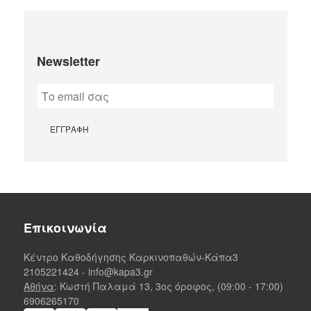
Newsletter
Επικοινωνία
Κέντρο Καθοδήγησης Καρκινοπαθών-Κάπα3
2105221424
-
info@kapa3.gr
Αθήνα
: Κωστή Παλαμά 13, 3ος όροφος, (09:00 - 17:00)
6906265170