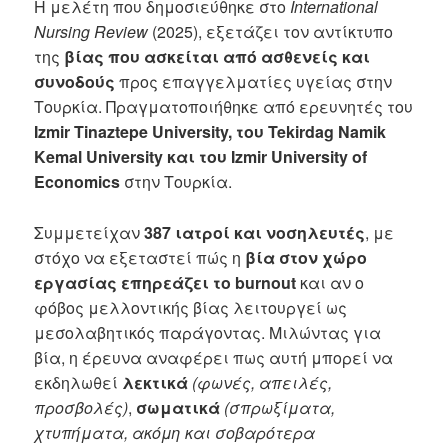
Η μελέτη που δημοσιεύθηκε στο
International
Nursing Review
(2025), εξετάζει τον αντίκτυπο
της
βίας που ασκείται από ασθενείς και
συνοδούς
προς επαγγελματίες υγείας στην
Τουρκία. Πραγματοποιήθηκε από ερευνητές του
Izmir
Tinaztepe
University, του
Tekirdag
Namik
Kemal
University και του
Izmir
University
of
Economics
στην Τουρκία.
Συμμετείχαν
387 ιατροί και νοσηλευτές
, με
στόχο να εξεταστεί πώς η
βία
στον χώρο
εργασίας επηρεάζει το burnout
και αν ο
φόβος μελλοντικής βίας λειτουργεί ως
μεσολαβητικός παράγοντας. Μιλώντας για
βία, η έρευνα αναφέρει πως αυτή μπορεί να
εκδηλωθεί
λεκτικά
(φωνές, απειλές,
προσβολές)
,
σωματικά
(σπρωξίματα,
χτυπήματα, ακόμη και σοβαρότερα