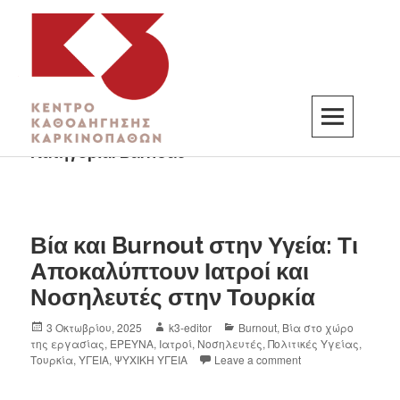
Κατηγορία:
Burnout
K3
ΚΕΝΤΡΟ ΚΑΘΟΔΗΓΗΣΗΣ ΚΑΡΚΙΝΟΠΑΘΩΝ
Βία και Burnout στην Υγεία: Τι
Αποκαλύπτουν Ιατροί και
Νοσηλευτές στην Τουρκία
3 Οκτωβρίου, 2025
k3-editor
Burnout
,
Βία στο χώρο
της εργασίας
,
ΕΡΕΥΝΑ
,
Ιατροί
,
Νοσηλευτές
,
Πολιτικές Υγείας
,
Τουρκία
,
ΥΓΕΙΑ
,
ΨΥΧΙΚΗ ΥΓΕΙΑ
Leave a comment