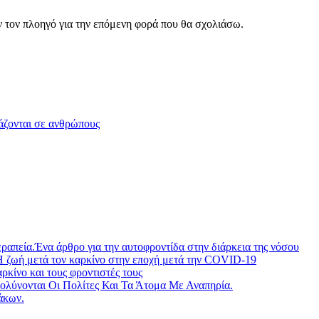
ν τον πλοηγό για την επόμενη φορά που θα σχολιάσω.
μάζονται σε ανθρώπους
ραπεία.Ένα άρθρο για την αυτοφροντίδα στην διάρκεια της νόσου
Η ζωή μετά τον καρκίνο στην εποχή μετά την COVID-19
ίνο και τους φροντιστές τους
λύνονται Οι Πολίτες Και Τα Άτομα Με Αναπηρία.
άκων.