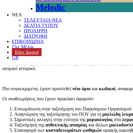
Melodic
Posted on
11 Οκτωβρίου, 2024
Author
k3-editor
Categories
ΔΕΔΟΜ
ΝΕΑ
ΚΑΡΚΙΝΟΣ
,
ΜΗΤΡΩΟ ΝΕΟΠΛΑΣΙΩΝ
,
ΝΟΜΟΣΧΕΔΙΟ
,
ΟΓΚΟ
ΤΕΛΕΥΤΑΙΑ ΝΕΑ
ΔΕΛΤΙΑ ΤΥΠΟΥ
Η
Διεθνής Ταξινόμηση Ογκολογικών Νοσημάτων
ICD-O,
χρησιμ
ΠΡΟΛΗΨΗ
ιστορικού.
ΔΙΑΤΡΟΦΗ
ΕΠΙΚΟΙΝΩΝΙΑ
Στις 10.10.2024 εκδόθηκε η η τρίτη έκδοση του ICD-O,
Γίνε Μέλος
Κάνε Δωρεά
της Ελληνικής Ταξινόμησης Ογκολογικών Νοσημάτων,
όπου πραγμ
GR
Η ICD-O έχει χρησιμοποιηθεί για 35 χρόνια σχεδόν κυριώς σε μητρ
ατομικό ιστορικό.
Πιο συγκεκριμένα, έχουν προστεθεί
νέοι όροι
και
κωδικοί
, αναφορ
Οι αναθεωρήσεις που έχουν προκύψει αφορούν:
Ενσωμάτωση στην ταξινόμηση του Παγκόσμιου Οργανισμού 
Αναγνώριση της ταξινόμησης του ΠΟΥ για τη
μυελώδη λευχα
Σημαντικές αλλαγές στην ενότητα της
μορφολογίας
στα
λεμφ
Ταξινόμηση της
ανθεκτικής αναιμίας
και άλλων
μυελοδυσπ
Επαναφορά των
κυσταδενωμάτων ωοθηκών
οριακής κακοήθε