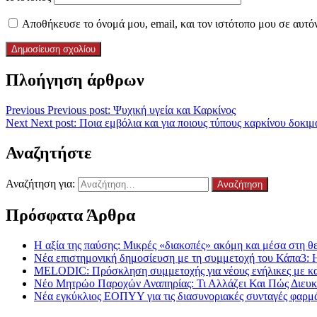
Αποθήκευσε το όνομά μου, email, και τον ιστότοπο μου σε αυτό
Πλοήγηση άρθρων
Previous
Previous post:
Ψυχική υγεία και Καρκίνος
Next
Next post:
Ποια εμβόλια και για ποιους τύπους καρκίνου δοκι
Αναζητήστε
Αναζήτηση για:
Πρόσφατα Άρθρα
Η αξία της παύσης: Μικρές «διακοπές» ακόμη και μέσα στη θε
Νέα επιστημονική δημοσίευση με τη συμμετοχή του Κάπα3: 
MELODIC: Πρόσκληση συμμετοχής για νέους ενήλικες με καρκ
Νέο Μητρώο Παροχών Αναπηρίας: Τι Αλλάζει Και Πώς Διευκο
Νέα εγκύκλιος ΕΟΠΥΥ για τις διασυνοριακές συνταγές φαρμ