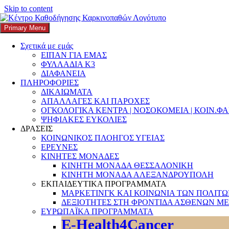
Skip to content
Primary Menu
K3
ΚΕΝΤΡΟ ΚΑΘΟΔΗΓΗΣΗΣ ΚΑΡΚΙΝΟΠΑΘΩΝ
Σχετικά με εμάς
ΕΙΠΑΝ ΓΙΑ ΕΜΑΣ
Search
ΦΥΛΛΑΔΙΑ Κ3
ΔΙΑΦΑΝΕΙΑ
ΠΛΗΡΟΦΟΡΙΕΣ
ΔΙΚΑΙΩΜΑΤΑ
ΑΠΑΛΛΑΓΕΣ ΚΑΙ ΠΑΡΟΧΕΣ
ΟΓΚΟΛΟΓΙΚΑ ΚΕΝΤΡΑ | ΝΟΣΟΚΟΜΕΙΑ | ΚΟΙΝ.Φ
Αναζήτηση για:
ΨΗΦΙΑΚΕΣ ΕΥΚΟΛΙΕΣ
ΔΡΑΣΕΙΣ
ΚΟΙΝΩΝΙΚΟΣ ΠΛΟΗΓΟΣ ΥΓΕΙΑΣ
ΕΡΕΥΝΕΣ
ΚΙΝΗΤΕΣ ΜΟΝΑΔΕΣ
ΚΙΝΗΤΗ ΜΟΝΑΔΑ ΘΕΣΣΑΛΟΝΙΚΗ
ΚΙΝΗΤΗ ΜΟΝΑΔΑ ΑΛΕΞΑΝΔΡΟΥΠΟΛΗ
ΕΚΠΑΙΔΕΥΤΙΚΑ ΠΡΟΓΡΑΜΜΑΤΑ
ΜΑΡΚΕΤΙΝΓΚ ΚΑΙ ΚΟΙΝΩΝΙΑ ΤΩΝ ΠΟΛΙΤ
ΔΕΞΙΟΤΗΤΕΣ ΣΤΗ ΦΡΟΝΤΙΔΑ ΑΣΘΕΝΩΝ ΜΕ
ΕΥΡΩΠΑΪΚΑ ΠΡΟΓΡΑΜΜΑΤΑ
E-Health4Cancer
Αναθεώρηση της Διεθνούς Ταξινόμηση τω