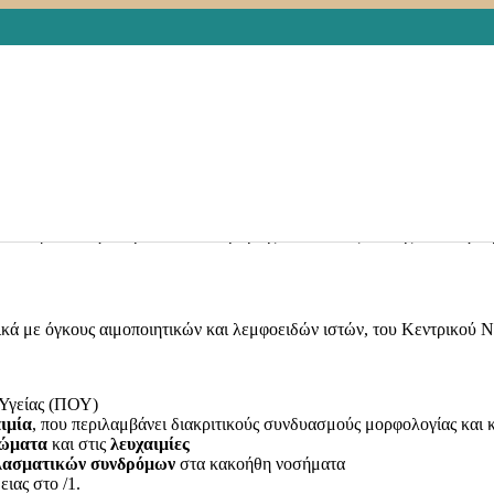
ΕΝΑ
,
ΕΙΔΙΚΕΣ ΚΑΤΗΓΟΡΙΕΣ
,
ΕΙΔΙΚΕΣ ΡΥΘΜΙΣΕΙΣ
,
ΕΛΛΑΔΑ
,
Ε
ΛΟΓΙΚΟΙ ΑΣΘΕΝΕΙΣ
,
ΠΛΗΡΟΦΟΡΙΕΣ
,
ΤΑΞΙΝΟΜΗΣΗ ΟΓΚΟΛ
οποιείται παγκοσμίως για την κωδικοποίηση νοσημάτων και τον προσδ
ατοποιείται αναθεώρηση του κωδικού μορφολογίας για τα νεοπλάσ
ώα καρκίνου ,για την κωδικοποιηση της τοποθεσίας και της ιστολογι
ικά με όγκους αιμοποιητικών και λεμφοειδών ιστών, του Κεντρικού 
Υγείας (ΠΟΥ)
ιμία
, που περιλαμβάνει διακριτικούς συνδυασμούς μορφολογίας και
ώματα
και στις
λευχαιμίες
λασματικών συνδρόμων
στα κακοήθη νοσήματα
ιας στο /1.