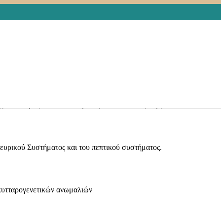
ΞΕΛΙΞΕΙΣ
,
ΕΥΡΩΠΑΙΚΟΣ ΚΩΔΙΚΑΣ ΚΑΤΑ ΤΟΥ ΚΑΡΚΙΝΟΥ
,
ΟΓΙΚΩΝ ΝΟΣΗΜΑΤΩΝ
ιορισμό της ιστολογικής ταυτότητας κατά τη λήψη ιατρικού
ματα, ειδικά για τα λεμφώματα και τις λευχαιμίες.
κής ταυτοτητας του νεοπλάσματος ,που συνυθως λαμβάνονται απο το
Νευρικού Συστήματος και του πεπτικού συστήματος.
 κυτταρογενετικών ανωμαλιών