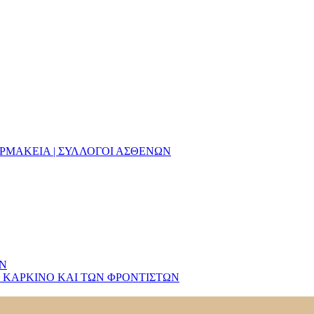
ΑΡΜΑΚΕΙΑ | ΣΥΛΛΟΓΟΙ ΑΣΘΕΝΩΝ
ΩΝ
 ΚΑΡΚΙΝΟ ΚΑΙ ΤΩΝ ΦΡΟΝΤΙΣΤΩΝ
ν Ογκολογικών Νοσημάτων – ICD-O-3