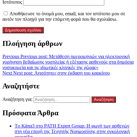
Ιστότοπος
Αποθήκευσε το όνομά μου, email, και τον ιστότοπο μου σε
αυτόν τον πλοηγό για την επόμενη φορά που θα σχολιάσω.
Πλοήγηση άρθρων
Previous
Previous post:
Μετάθεση ημερομηνιών για ηλεκτρονική
χορήγηση βεβαίωσης νοσηλείας ή εξέτασης ασθενούς στα δημόσια
νοσοκομεία και τις ιδιωτικές κλινικές της χώρας»
Next
Next post:
Ανισότητες στην έκβαση του καρκίνου
Αναζητήστε
Αναζήτηση για:
Πρόσφατα Άρθρα
Tο Κάπα3 στο PATH Expert Group: Η φωνή των ασθενών
στη νέα εποχή της Τεχνητής Νοημοσύνης στην ογκολογική
φροντίδα