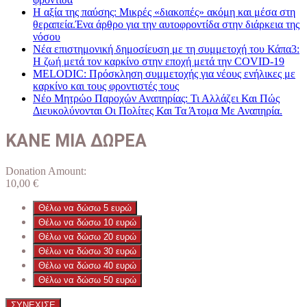
Η αξία της παύσης: Μικρές «διακοπές» ακόμη και μέσα στη
θεραπεία.Ένα άρθρο για την αυτοφροντίδα στην διάρκεια της
νόσου
Νέα επιστημονική δημοσίευση με τη συμμετοχή του Κάπα3:
Η ζωή μετά τον καρκίνο στην εποχή μετά την COVID-19
MELODIC: Πρόσκληση συμμετοχής για νέους ενήλικες με
καρκίνο και τους φροντιστές τους
Νέο Μητρώο Παροχών Αναπηρίας: Τι Αλλάζει Και Πώς
Διευκολύνονται Οι Πολίτες Και Τα Άτομα Με Αναπηρία.
ΚΑΝΕ ΜΙΑ ΔΩΡΕΑ
Donation Amount:
10,00
€
Θέλω να δώσω 5 ευρώ
Θέλω να δώσω 10 ευρώ
Θέλω να δώσω 20 ευρώ
Θέλω να δώσω 30 ευρώ
Θέλω να δώσω 40 ευρώ
Θέλω να δώσω 50 ευρώ
ΣΥΝΕΧΙΣΕ