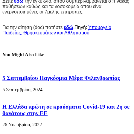
Δείτε
εδώ
την εγκύκλιο, όπου συμπεριλαμβάνεται ο πίνακας
παθήσεων καθώς και τα νοσοκομεία όπου είναι
ενεργοποιημένες οι 7μελής επιτροπές.
Για την αίτηση (doc) πατήστε
εδώ
.
Πηγή:
Υπουργείο
Παιδείας, Θρησκευμάτων και Αθλητισμού
You Might Also Like
5 Σεπτεμβρίου Παγκόσμια Μέρα Φιλανθρωπίας
5 Σεπτεμβρίου, 2024
Η Ελλάδα πρώτη σε κρούσματα Covid-19 και 2η σε
θανάτους στην ΕΕ
26 Νοεμβρίου, 2022