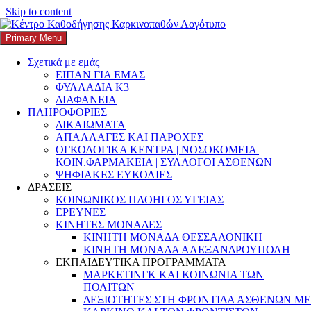
Skip to content
Search
Αναζήτηση για:
Primary Menu
K3
ΚΕΝΤΡΟ ΚΑΘΟΔΗΓΗΣΗΣ ΚΑΡΚΙΝΟΠΑΘΩΝ
Σχετικά με εμάς
ΕΙΠΑΝ ΓΙΑ ΕΜΑΣ
08-12-23 Έναρξη διαδικασιών για την
ΦΥΛΛΑΔΙΑ Κ3
ΔΙΑΦΑΝΕΙΑ
έκδοση Πιστοποιητικών Επταμελών
ΠΛΗΡΟΦΟΡΙΕΣ
Επιτροπών υποψηφίων που πάσχουν από
ΔΙΚΑΙΩΜΑΤΑ
ΑΠΑΛΛΑΓΕΣ ΚΑΙ ΠΑΡΟΧΕΣ
σοβαρές παθήσεις για την Εισαγωγή στην
ΟΓΚΟΛΟΓΙΚΑ ΚΕΝΤΡΑ | ΝΟΣΟΚΟΜΕΙΑ |
Τριτοβάθμια Εκπαίδευση το ακαδημαϊκό
ΚΟΙΝ.ΦΑΡΜΑΚΕΙΑ | ΣΥΛΛΟΓΟΙ ΑΣΘΕΝΩΝ
ΨΗΦΙΑΚΕΣ ΕΥΚΟΛΙΕΣ
έτος 2024-2025.
ΔΡΑΣΕΙΣ
ΚΟΙΝΩΝΙΚΟΣ ΠΛΟΗΓΟΣ ΥΓΕΙΑΣ
Posted on
14 Δεκεμβρίου, 2023
Author
k3-editor
Categories
ΕΡΕΥΝΕΣ
ΑΝΑΠΗΡΙΑ
,
ΓΥΝΑΙΚΑ
,
ΔΕΔΟΜΕΝΑ
,
ΕΙΔΙΚΕΣ
ΚΙΝΗΤΕΣ ΜΟΝΑΔΕΣ
ΚΑΤΗΓΟΡΙΕΣ
,
ΕΙΔΙΚΕΣ ΡΥΘΜΙΣΕΙΣ
,
ΕΙΣΑΓΩΓΗ ΣΤΙΣ
ΚΙΝΗΤΗ ΜΟΝΑΔΑ ΘΕΣΣΑΛΟΝΙΚΗ
ΠΑΝΕΛΛΑΔΙΚΕΣ ΕΞΕΤΑΣΕΙΣ
,
ΕΚΠΑΙΔΕΥΣΗ
,
ΕΛΛΑΔΑ
,
ΚΙΝΗΤΗ ΜΟΝΑΔΑ ΑΛΕΞΑΝΔΡΟΥΠΟΛΗ
ΕΞΕΛΙΞΕΙΣ
,
ΚΟΙΝΩΝΙΚΗ ΠΡΟΣΤΑΣΙΑ
ΕΚΠΑΙΔΕΥΤΙΚΑ ΠΡΟΓΡΑΜΜΑΤΑ
ΜΑΡΚΕΤΙΝΓΚ ΚΑΙ ΚΟΙΝΩΝΙΑ ΤΩΝ
Από το Υπουργείο Παιδείας, Θρησκευμάτων και Αθλητισμού
ΠΟΛΙΤΩΝ
ανακοινώνεται ότι με την με αρ. πρωτ. Φ.152/141455/Α5/8-12-
ΔΕΞΙΟΤΗΤΕΣ ΣΤΗ ΦΡΟΝΤΙΔΑ ΑΣΘΕΝΩΝ ΜΕ
2023 Εγκύκλιο, οι υποψήφιοι με σοβαρές παθήσεις που