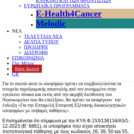
ΚΑΡΚΙΝΟ ΚΑΙ ΤΩΝ ΦΡΟΝΤΙΣΤΩΝ
ενδιαφέρονται να εισαχθούν στην Τριτοβάθμια Εκπαίδευση το
ΕΥΡΩΠΑΪΚΑ ΠΡΟΓΡΑΜΜΑΤΑ
ακαδημαϊκό έτος 2024-2025, καλούνται να αποστείλουν
E-Health4Cancer
Αίτηση με τα απαραίτητα δικαιολογητικά από την 11
Melodic
Δεκεμβρίου 2023 έως και την 31 Ιανουαρίου 2024 σε μια από
τις Επταμελείς Επιτροπές οι οποίες έχουν συγκροτηθεί σε 14
ΝΕΑ
Νοσοκομεία της χώρας.
ΤΕΛΕΥΤΑΙΑ ΝΕΑ
ΔΕΛΤΙΑ ΤΥΠΟΥ
Η υποβολή της αίτησης και των δικαιολογητικών στις ανωτέρω
ΠΡΟΛΗΨΗ
ημερομηνίες, γίνεται
ταχυδρομικά με συστημένη επιστολή και
ΔΙΑΤΡΟΦΗ
απόδειξη παραλαβής ή ταχυμεταφορά (courier) σε μία μόνο
ΕΠΙΚΟΙΝΩΝΙΑ
από τις Επταμελείς Επιτροπές των Νοσοκομείων
και με
Γίνε Μέλος
καταληκτική ημερομηνία της ταχυδρομικής σήμανσης την 31η
Κάνε Δωρεά
Ιανουαρίου 2024.
GR
Για το σκοπό αυτό οι υποψήφιοι πρέπει να συμβουλεύονται τα
στοιχεία ταχυδρομικής αποστολής από τον συνημμένο στην
εγκύκλιο πίνακα και εκτός από την ακριβή διεύθυνση του
Νοσοκομείου που θα επιλέξουν, θα πρέπει να αναφέρουν την
ένδειξη «Για την Επταμελή Επιτροπή Εξέτασης δικαιολογητικών
υποψηφίων με σοβαρές παθήσεις».
Επισημαίνεται ότι σύμφωνα με την ΚΥΑ Φ.153/138134/Α5/1-
12-2023 (Β΄ 6861), οι υποψήφιοι που είχαν αποκτήσει
πιστοποιητικά πάθησης με τους κωδικούς 26, 39, 50 και 55,