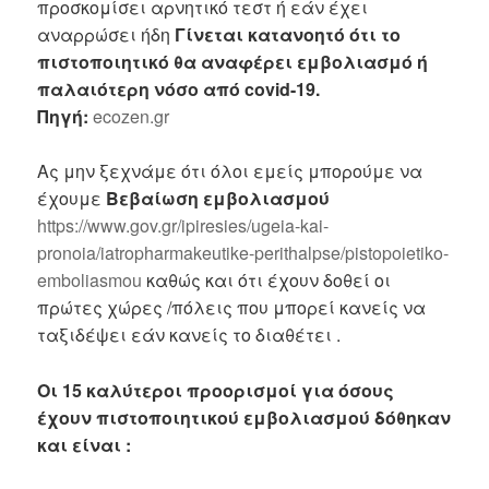
προσκομίσει αρνητικό τεστ ή εάν έχει
αναρρώσει ήδη
Γίνεται κατανοητό ότι το
πιστοποιητικό θα αναφέρει εμβολιασμό ή
παλαιότερη νόσο από covid-19.
Πηγή:
ecozen.gr
Ας μην ξεχνάμε ότι όλοι εμείς μπορούμε να
έχουμε
Βεβαίωση εμβολιασμού
https://www.gov.gr/ipiresies/ugeia-kai-
pronoia/iatropharmakeutike-perithalpse/pistopoietiko-
emboliasmou
καθώς και ότι έχουν δοθεί οι
πρώτες χώρες /πόλεις που μπορεί κανείς να
ταξιδέψει εάν κανείς το διαθέτει .
Οι 15 καλύτεροι προορισμοί για όσους
έχουν πιστοποιητικού εμβολιασμού δόθηκαν
και είναι :