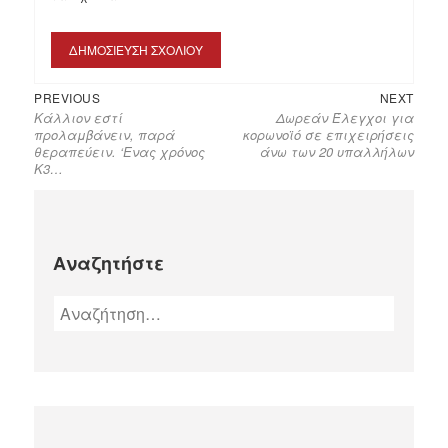
Previous
Next
Πλοήγηση
PREVIOUS
NEXT
Κάλλιον εστί
Δωρεάν Έλεγχοι για
post:
post:
άρθρων
προλαμβάνειν, παρά
κορωνοϊό σε επιχειρήσεις
θεραπεύειν. ‘Ενας χρόνος
άνω των 20 υπαλλήλων
Κ3…
Αναζητήστε
Αναζήτηση
για: