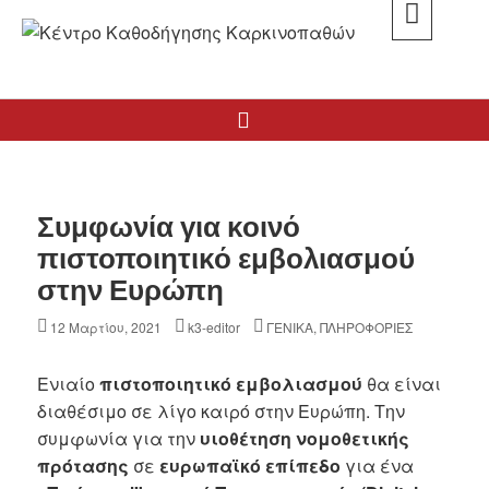
Skip
to
K3
content
ΚΕΝΤΡΟ ΚΑΘΟΔΗΓΗΣΗΣ ΚΑΡΚΙΝΟΠΑΘΩΝ
Search
Συμφωνία για κοινό
πιστοποιητικό εμβολιασμού
στην Ευρώπη
Posted
Author
Categories
12 Μαρτίου, 2021
k3-editor
ΓΕΝΙΚΑ
,
ΠΛΗΡΟΦΟΡΙΕΣ
on
Ενιαίο
πιστοποιητικό εμβολιασμού
θα είναι
διαθέσιμο σε λίγο καιρό στην Ευρώπη. Την
συμφωνία για την
υιοθέτηση νομοθετικής
πρότασης
σε
ευρωπαϊκό επίπεδο
για ένα