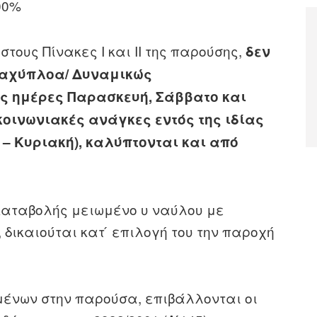
00%
τους Πίνακες Ι και ΙΙ της παρούσης,
δεν
 Ταχύπλοα/ Δυναμικώς
ις ημέρες Παρασκευή, Σάββατο και
γκοινωνιακές ανάγκες εντός της ιδίας
– Κυριακή), καλύπτονται και από
 καταβολής μειωμένο υ ναύλου με
 δικαιούται κατ ́ επιλογή του την παροχή
ένων στην παρούσα, επιβάλλονται οι