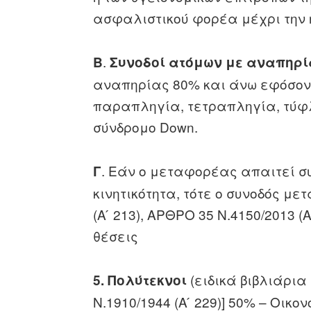
ασφαλιστικού φορέα μέχρι την η
.
Β
Συνοδοί ατόμων με αναπηρία
αναπηρίας 80% και άνω εφόσον 
παραπληγία, τετραπληγία, τύφλ
σύνδρομο Down.
. Εάν ο μεταφορέας απαιτεί σ
Γ
κινητικότητα, τότε ο συνοδός μ
(Α ́ 213), ΑΡΘΡΟ 35 Ν.4150/2013 (Α
θέσεις
(ειδικά βιβλιάρια
5.
Πολύτεκνοι
Ν.1910/1944 (Α ́ 229)] 50% – Οικο