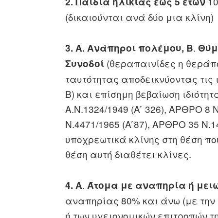
10
2. Παιδιά ηλικίας έως 5 ετών
(δικαιούνται ανά δύο μια κλίνη)
.
3.
A.
Ανάπηροι πολέμου,
Β
Θύμ
(θεραπαινίδες η θεράπον
Συνοδοί
ταυτότητας αποδεικνύοντας τις ι
Β) και επίσημη βεβαίωση ιδιότητ
Α.Ν.1324/1949 (Α ́ 326), ΑΡΘΡΟ 8 Ν
Ν.4471/1965 (Α ́87), ΑΡΘΡΟ 35 Ν.1
υποχρεωτικά κλίνης στη θέση πο
θέση αυτή διαθέτει κλίνες.
.
4. Α
Άτομα με αναπηρία ή μειω
αναπηρίας 80% και άνω (με την 
ή των υγειονομικών επιτροπών τ