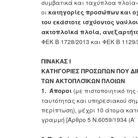
συμβατικά και ταχύπλοα πλοία» 
οι
κατηγορίες προσώπων και ο
του εκάστοτε ισχύοντος ναύλου
ακτοπλοϊκά πλοία, ανεξαρτήτ
ΦΕΚ Β 1728/2013 και ΦΕΚ Β 1129/
ΠΙΝΑΚΑΣ Ι
ΚΑΤΗΓΟΡΙΕΣ ΠΡΟΣΩΠΩΝ ΠΟΥ ΔΙ
ΤΩΝ ΑΚΤΟΠΛΟΪΚΩΝ ΠΛΟΙΩΝ
(με πιστοποιητικό τη
1. Άποροι
ταυτότητας και υπηρεσιακού ση
περίπτωση), μέχρι 10 άτομα κατ
γραμμή [Άρθρο 5 Ν.6059/1934 (Α ́