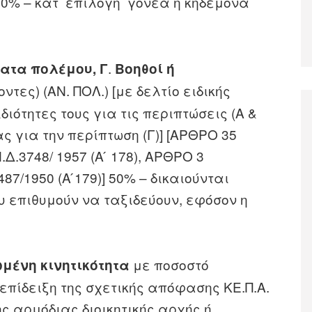
0% – κατ ́ επιλογή γονέα ή κηδεμόνα
.
ατα πολέμου,
Γ
Βοηθοί ή
τες) (ΑΝ. ΠΟΛ.) [με δελτίο ειδικής
διότητες τους για τις περιπτώσεις (Α &
ας για την περίπτωση (Γ)] [ΑΡΘΡΟ 35
.Δ.3748/ 1957 (Α ́ 178), ΑΡΘΡΟ 3
487/1950 (Α ́179)] 50% – δικαιούνται
υ επιθυμούν να ταξιδεύουν, εφόσον η
με ποσοστό
μένη κινητικότητα
επίδειξη της σχετικής απόφασης ΚΕ.Π.Α.
ης αρμόδιας διοικητικής αρχής ή