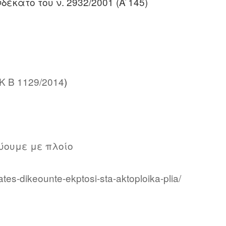
κατο του ν. 2932/2001 (Α ́145)
Κ Β 1129/2014
)
ύουμε με πλοίο
vates-dikeounte-ekptosi-sta-aktoploika-plia/