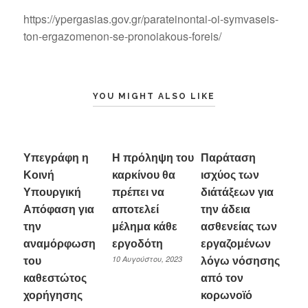
https://ypergasias.gov.gr/parateinontai-oi-symvaseis-
ton-ergazomenon-se-pronoiakous-foreis/
YOU MIGHT ALSO LIKE
Υπεγράφη η
Η πρόληψη του
Παράταση
Κοινή
καρκίνου θα
ισχύος των
Υπουργική
πρέπει να
διάτάξεων για
Απόφαση για
αποτελεί
την άδεια
την
μέλημα κάθε
ασθενείας των
αναμόρφωση
εργοδότη
εργαζομένων
10 Αυγούστου, 2023
του
λόγω νόσησης
καθεστώτος
από τον
χορήγησης
κορωνοϊό