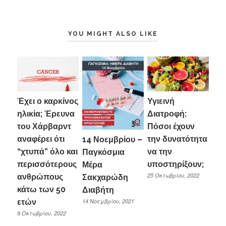
YOU MIGHT ALSO LIKE
Έχει ο καρκίνος
Υγιεινή
ηλικία; Έρευνα
Διατροφή:
του Χάρβαρντ
Πόσοι έχουν
αναφέρει ότι
την δυνατότητα
14 Νοεμβρίου –
“χτυπά” όλο και
να την
Παγκόσμια
περισσότερους
υποστηρίξουν;
Μέρα
25 Οκτωβρίου, 2022
ανθρώπους
Σακχαρώδη
κάτω των 50
Διαβήτη
ετών
14 Νοεμβρίου, 2021
9 Οκτωβρίου, 2022