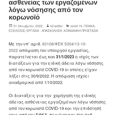
ασθενείας των εργαζομένων
λόγω νόσησης από τον
κορωνοϊό
31 Οκτωβρίου, 2022
k3-editor
covid 19
,
ΓΕΝΙΚΑ
,
ΕΞΕΛΙΞΕΙΣ
,
ΕΡΓΑΣΙΑ - ΑΠΑΣΧΟΛΗΣΗ
,
ΚΟΙΝΩΝΙΚΗ ΠΡΟΣΤΑΣΙΑ
Με την υπ’ αριθ.
93108/ΦΕΚ 5304/13-10-
2022
απόφαση του υπουργού εργασίας,
παρατείνεται έως κα
ι 31/1/2023
η ισχύς των
διατάξεων για την ειδική άδεια λόγω νόσησης
από τον κορωνοϊό COVID-19 οι οποίες είχαν
λήξει στις 30/9/2022. Η απόφαση ισχύει
αναδρομικά από 1/10/2022.
Οι διατάξεις για την χορήγηση της ειδικής
άδειας ασθένειας εργαζομένων λόγω νόσησης
από τον κορωνοϊό COVID-19 και την επιδότησή
τους από τον ΕΦΚΑ, περιέχονται στο άρθ.