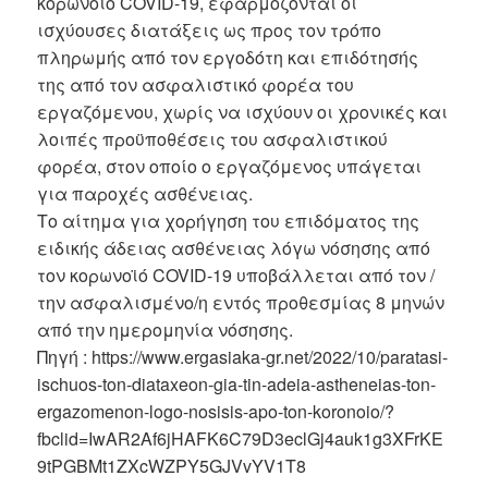
κορωνοϊό COVID-19, εφαρμόζονται οι
ισχύουσες διατάξεις ως προς τον τρόπο
πληρωμής από τον εργοδότη και επιδότησής
της από τον ασφαλιστικό φορέα του
εργαζόμενου, χωρίς να ισχύουν οι χρονικές και
λοιπές προϋποθέσεις του ασφαλιστικού
φορέα, στον οποίο ο εργαζόμενος υπάγεται
για παροχές ασθένειας.
Το αίτημα για χορήγηση του επιδόματος της
ειδικής άδειας ασθένειας λόγω νόσησης από
τον κορωνοϊό COVID-19 υποβάλλεται από τον /
την ασφαλισμένο/η εντός προθεσμίας 8 μηνών
από την ημερομηνία νόσησης.
Πηγή : https://www.ergasiaka-gr.net/2022/10/paratasi-
ischuos-ton-diataxeon-gia-tin-adeia-astheneias-ton-
ergazomenon-logo-nosisis-apo-ton-koronoio/?
fbclid=IwAR2Af6jHAFK6C79D3eclGj4auk1g3XFrKE
9tPGBMt1ZXcWZPY5GJVvYV1T8