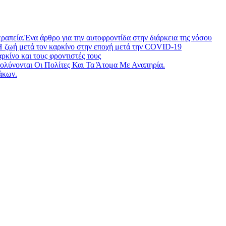
ραπεία.Ένα άρθρο για την αυτοφροντίδα στην διάρκεια της νόσου
Η ζωή μετά τον καρκίνο στην εποχή μετά την COVID-19
ίνο και τους φροντιστές τους
λύνονται Οι Πολίτες Και Τα Άτομα Με Αναπηρία.
άκων.