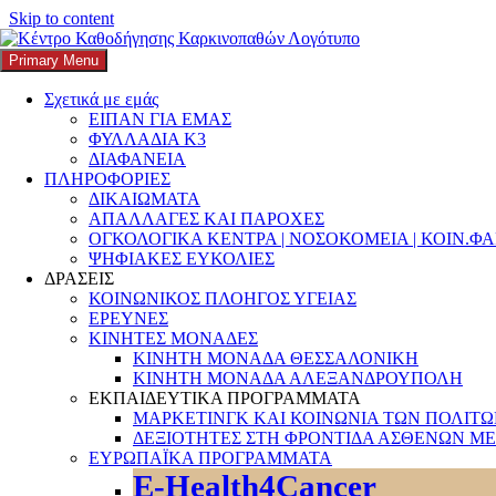
Skip to content
Primary Menu
K3
ΚΕΝΤΡΟ ΚΑΘΟΔΗΓΗΣΗΣ ΚΑΡΚΙΝΟΠΑΘΩΝ
Σχετικά με εμάς
ΕΙΠΑΝ ΓΙΑ ΕΜΑΣ
Search
ΦΥΛΛΑΔΙΑ Κ3
ΔΙΑΦΑΝΕΙΑ
ΠΛΗΡΟΦΟΡΙΕΣ
ΔΙΚΑΙΩΜΑΤΑ
ΑΠΑΛΛΑΓΕΣ ΚΑΙ ΠΑΡΟΧΕΣ
ΟΓΚΟΛΟΓΙΚΑ ΚΕΝΤΡΑ | ΝΟΣΟΚΟΜΕΙΑ | ΚΟΙΝ.Φ
Αναζήτηση για:
ΨΗΦΙΑΚΕΣ ΕΥΚΟΛΙΕΣ
ΔΡΑΣΕΙΣ
ΚΟΙΝΩΝΙΚΟΣ ΠΛΟΗΓΟΣ ΥΓΕΙΑΣ
ΕΡΕΥΝΕΣ
ΚΙΝΗΤΕΣ ΜΟΝΑΔΕΣ
ΚΙΝΗΤΗ ΜΟΝΑΔΑ ΘΕΣΣΑΛΟΝΙΚΗ
ΚΙΝΗΤΗ ΜΟΝΑΔΑ ΑΛΕΞΑΝΔΡΟΥΠΟΛΗ
ΕΚΠΑΙΔΕΥΤΙΚΑ ΠΡΟΓΡΑΜΜΑΤΑ
ΜΑΡΚΕΤΙΝΓΚ ΚΑΙ ΚΟΙΝΩΝΙΑ ΤΩΝ ΠΟΛΙΤ
ΔΕΞΙΟΤΗΤΕΣ ΣΤΗ ΦΡΟΝΤΙΔΑ ΑΣΘΕΝΩΝ ΜΕ
ΕΥΡΩΠΑΪΚΑ ΠΡΟΓΡΑΜΜΑΤΑ
E-Health4Cancer
Οι Γυναίκες στην Πρώτη Γραμμή