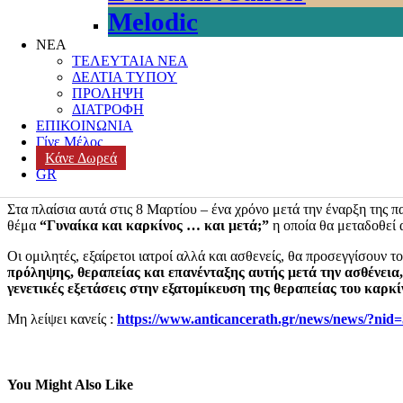
Melodic
Posted on
5 Μαρτίου, 2021
Author
k3-editor
Categories
ΓΥΝΑΙΚΑ
,
ΝΕΑ
ΤΕΛΕΥΤΑΙΑ ΝΕΑ
Η πανδημία έχει φέρει στην πρώτη γραμμή των αγώνα των γυναι
ΔΕΛΤΙΑ ΤΥΠΟΥ
ευαισθητοποίησης σχετικά με τον αγώνα των γυναικών, η επιτροπή 
ΠΡΟΛΗΨΗ
ΔΙΑΤΡΟΦΗ
έκανε την δική της παρουσία αισθητή με διαδικτυακή συζήτηση πο
ΕΠΙΚΟΙΝΩΝΙΑ
Νταβίντ Σασόλι αλλά και η επίτροπος της ΕΕ για την ισότητα των 
Γίνε Μέλος
κρίσεων με ευρωβουλευτές και εθνικούς βουλευτές. Τ
α θέματα απα
Κάνε Δωρεά
ασθένειας που εμφανίζονται να αυξάνουν εκθετικά, τα σεξουαλ
GR
γραμμή
https://socialpolicy.gr/2021/03/παγκόσμια-ημέρα-τ
Στα πλαίσια αυτά στις 8 Μαρτίου – ένα χρόνο μετά την έναρξη της
θέμα
“Γυναίκα και καρκίνος … και μετά;”
η οποία θα μεταδοθεί 
Οι ομιλητές, εξαίρετοι ιατροί αλλά και ασθενείς, θα προσεγγίσουν τ
πρόληψης, θεραπείας και επανένταξης αυτής μετά την ασθένεια
γενετικές εξετάσεις στην εξατομίκευση της θεραπείας του καρκί
Μη λείψει κανείς :
https://www.anticancerath.gr/news/news/?nid
You Might Also Like