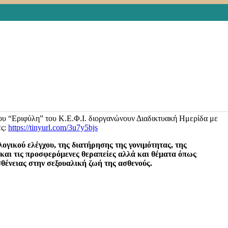
ουν δημιουργηθεί.
Είναι αξιοσημείωτο ότι σε μια προσπάθεια
uroparl.europa.eu/committees/el/femm/home/highlights
ρίνα Σακελλαροπούλου, η πρόεδρος του Ευρωπαίκού Κοινοβουλίου
κτικές και προσωπικές εμπειρίες χειραφέτησης γυναικών εν μέσω
 εργασίας, η αύξηση της ενδοοικογενειακής βίας, τα ποσοστά
άνουν όλους και όλες να είμαστε στην πρώτη
3mmXYHU2Uadvu7ZKfPZdEQHARTcighU3PbjCsv8
νου “Εριφύλη” του Κ.Ε.Φ.Ι. διοργανώνουν Διαδικτυακή Ημερίδα με
ές:
https://tinyurl.com/3u7y5bjs
λογικού ελέγχου, της διατήρησης της γονιμότητας, της
 και τις προσφερόμενες θεραπείες αλλά και θέματα όπως
σθένειας στην σεξουαλική ζωή της ασθενούς.