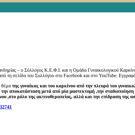
ΥΓΕΙΑ
κών να ανταπεξέρθουν στις ακόμα πιο δύσκολες συνθήκες που έχ
για τα δικαιώματα των γυναικών και ισότητα των φύλων
https://www.e
υ οργανώθηκε και συμμετείχαν η Πρόεδρος της Δημοκρατίας κ. Κατε
φύλων.Τέθηκαν θέματα ισότητας των φύλων, αντάλλαξαν βέλτιστες πρα
σχόλησης τους σε επισφαλείς θέσεις εργασίας, η απώλεια θέσεων
ικά και αναπαραγωγικά δικαιώματα που πλήττονται συνεχώς και κ
ης-γυναίκας-2021-οι-γυνα.html?fbclid=IwAR2UL91FmH_XTar542BT
 πανδημίας – ο Σύλλογος Κ.Ε.Φ.Ι. και η Ομάδα Γυναικολογικού Καρκί
από τη σελίδα του Συλλόγου στο Facebook και στο YouTube. Εγγραφ
ο θέμα
της γυναίκας και του καρκίνου από την πλευρά του γυναικο
, την αποκατάσταση μετά από μία μαστεκτομή ,την σταδιοποίηση
νου ,στο ρόλο της ακτινοθεραπείας, αλλά και την επίδραση της α
=32741