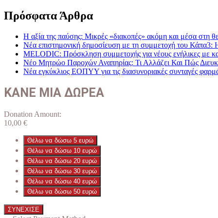
Πρόσφατα Άρθρα
Η αξία της παύσης: Μικρές «διακοπές» ακόμη και μέσα στη θε
Νέα επιστημονική δημοσίευση με τη συμμετοχή του Κάπα3: 
MELODIC: Πρόσκληση συμμετοχής για νέους ενήλικες με καρκ
Νέο Μητρώο Παροχών Αναπηρίας: Τι Αλλάζει Και Πώς Διευκο
Νέα εγκύκλιος ΕΟΠΥΥ για τις διασυνοριακές συνταγές φαρμ
ΚΑΝΕ ΜΙΑ ΔΩΡΕΑ
Donation Amount:
10,00
€
Θέλω να δώσω 5 ευρώ
Θέλω να δώσω 10 ευρώ
Θέλω να δώσω 20 ευρώ
Θέλω να δώσω 30 ευρώ
Θέλω να δώσω 40 ευρώ
Θέλω να δώσω 50 ευρώ
ΣΥΝΕΧΙΣΕ