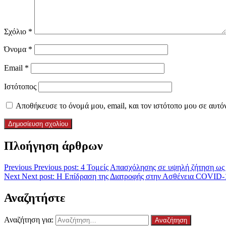
Σχόλιο
*
Όνομα
*
Email
*
Ιστότοπος
Αποθήκευσε το όνομά μου, email, και τον ιστότοπο μου σε αυτό
Πλοήγηση άρθρων
Previous
Previous post:
4 Τομείς Απασχόλησης σε υψηλή ζήτηση ως
Next
Next post:
Η Επίδραση της Διατροφής στην Ασθένεια COVID-
Αναζητήστε
Αναζήτηση για: