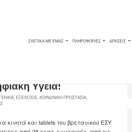
ΣΧΕΤΙΚΆ ΜΕ ΕΜΆΣ
ΠΛΗΡΟΦΟΡΙΕΣ
ΔΡΑΣΕΙΣ
ανοί :28 εκατ. Βρετανοί
φιακή Υγεία!
ΓΕΝΙΚΑ
,
ΕΞΕΛΙΞΕΙΣ
,
ΚΟΙΝΩΝΙΚΗ ΠΡΟΣΤΑΣΙΑ
,
ΟΣ
 κινητά και tablets του βρετανικού ΕΣΥ
τερες από 28 εκατ. εγγραφές, από τις