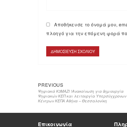
Αποθήκευσε το όνομά μου, emai
πλοηγό για την επόμενη φορά πο
PREVIOUS
Ψηφιακά Κ3ΜΑΖΙ !Ανακοίνωση για δημιουργία
Ψηφιακών ΚΕΠ και λειτουργία Υπερσύγχρονων
Κέντρων ΚΕΠΑ Αθήνα – Θεσσαλονίκη
Επικοινωνία
Πλη