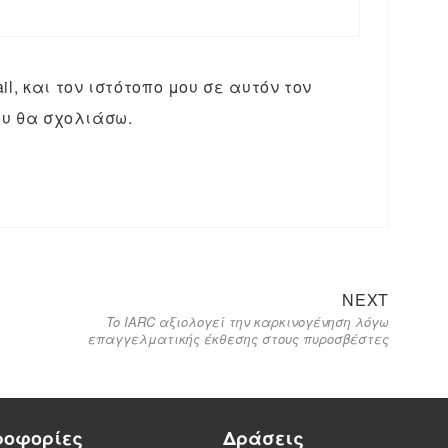
l, και τον ιστότοπο μου σε αυτόν τον
υ θα σχολιάσω.
NEXT
To IARC αξιολογεί την καρκινογένηση λόγω
επαγγελματικής έκθεσης στους πυροσβέστες
ροφορίες
Δράσεις