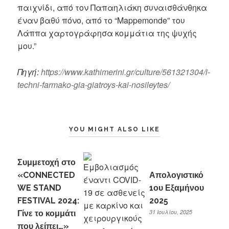
παιχνίδι, από τον Παπαηλιάκη συναισθάνθηκα
έναν βαθύ πόνο, από το “Mappemonde” του
Λάππα χαρτογράφησα κομμάτια της ψυχής
μου.”
Πηγή:
https://www.kathimerini.gr/culture/561321304/i-
techni-farmako-gia-giatroys-kai-nosileytes/
YOU MIGHT ALSO LIKE
Συμμετοχή στο
«CONNECTED
Απολογιστικό
WE STAND
1ου Εξαμήνου
FESTIVAL 2024:
2025
31 Ιουλίου, 2025
Γίνε το κομμάτι
που λείπει…»