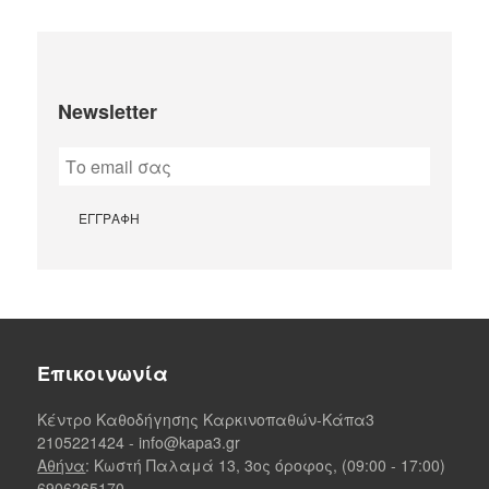
Newsletter
Επικοινωνία
Κέντρο Καθοδήγησης Καρκινοπαθών-Κάπα3
2105221424
-
info@kapa3.gr
Αθήνα
: Κωστή Παλαμά 13, 3ος όροφος, (09:00 - 17:00)
6906265170