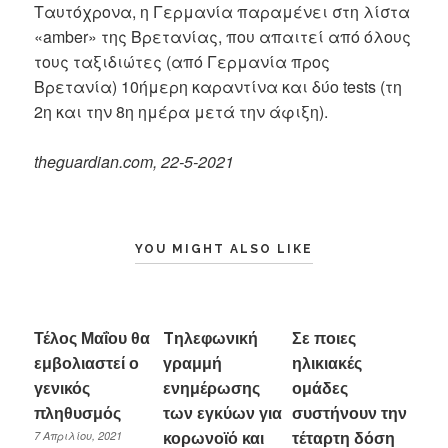
Ταυτόχρονα, η Γερμανία παραμένει στη λίστα
«amber» της Βρετανίας, που απαιτεί από όλους
τους ταξιδιώτες (από Γερμανία προς
Βρετανία) 10ήμερη καραντίνα και δύο tests (τη
2η και την 8η ημέρα μετά την άφιξη).
theguardian.com, 22-5-2021
YOU MIGHT ALSO LIKE
Τέλος Μαΐου θα
Tηλεφωνική
Σε ποιες
εμβολιαστεί ο
γραμμή
ηλικιακές
γενικός
ενημέρωσης
ομάδες
πληθυσμός
των εγκύων για
συστήνουν την
7 Απριλίου, 2021
κορωνοϊό και
τέταρτη δόση