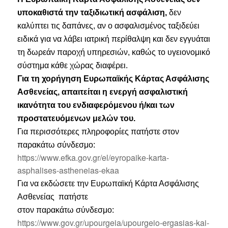
υποκαθιστά την ταξιδιωτική ασφάλιση,
δεν
καλύπτει τις δαπάνες, αν ο ασφαλισμένος ταξιδεύει
ειδικά για να λάβει ιατρική περίθαλψη και δεν εγγυάται
τη δωρεάν παροχή υπηρεσιών, καθώς το υγειονομικό
σύστημα κάθε χώρας διαφέρει.
Για τη χορήγηση Ευρωπαϊκής Κάρτας Ασφάλισης
Ασθενείας, απαιτείται η ενεργή ασφαλιστική
ικανότητα του ενδιαφερόμενου ή/και των
προστατευόμενων μελών του.
Για περισσότερες πληροφορίες πατήστε στον
παρακάτω σύνδεσμο:
https://www.efka.gov.gr/el/eyropaike-karta-
asphalises-astheneias-ekaa
Για να εκδώσετε την Ευρωπαϊκή Κάρτα Ασφάλισης
Ασθενείας πατήστε
στον παρακάτω σύνδεσμο:
https://www.gov.gr/upourgeia/upourgeio-ergasias-kai-