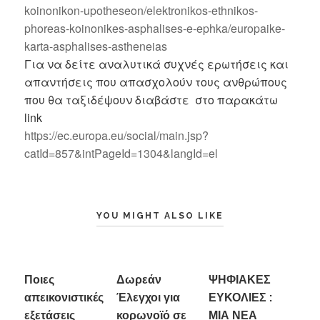
koinonikon-upotheseon/elektronikos-ethnikos-
phoreas-koinonikes-asphalises-e-ephka/europaike-
karta-asphalises-astheneias
Για να δείτε αναλυτικά συχνές ερωτήσεις και
απαντήσεις που απασχολούν τους ανθρώπους
που θα ταξιδέψουν διαβάστε στο παρακάτω
link
https://ec.europa.eu/social/main.jsp?
catId=857&intPageId=1304&langId=el
YOU MIGHT ALSO LIKE
Ποιες
Δωρεάν
ΨΗΦΙΑΚΕΣ
απεικονιστικές
Έλεγχοι για
ΕΥΚΟΛΙΕΣ :
εξετάσεις
κορωνοϊό σε
ΜΙΑ ΝΕΑ