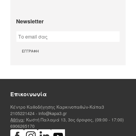
Newsletter
Επικοινωνία
Κέντρο Καθοδήγησης Καρκινοπαθών-Κάπα3
2105221424
-
info@kapa3.gr
Αθήνα
: Κωστή Παλαμά 13, 3ος όροφος, (09:00 - 17:00)
6906265170