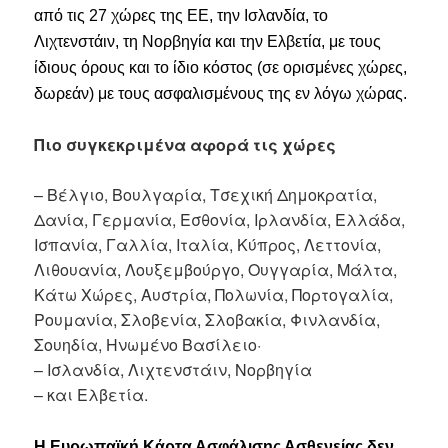
από τις 27 χώρες της ΕΕ, την Ισλανδία, το
Λιχτενστάιν, τη Νορβηγία και την Ελβετία, με τους
ίδιους όρους και το ίδιο κόστος (σε ορισμένες χώρες,
δωρεάν) με τους ασφαλισμένους της εν λόγω χώρας.
Πιο συγκεκριμένα αφορά τις χώρες
– Βέλγιο, Βουλγαρία, Τσεχική Δημοκρατία,
Δανία, Γερμανία, Εσθονία, Ιρλανδία, Ελλάδα,
Ισπανία, Γαλλία, Ιταλία, Κύπρος, Λεττονία,
Λιθουανία, Λουξεμβούργο, Ουγγαρία, Μάλτα,
Κάτω Χώρες, Αυστρία, Πολωνία, Πορτογαλία,
Ρουμανία, Σλοβενία, Σλοβακία, Φινλανδία,
Σουηδία, Ηνωμένο Βασίλειο·
– Ισλανδία, Λιχτενστάιν, Νορβηγία
– και Ελβετία.
Η Ευρωπαϊκή Κάρτα Ασφάλισης Ασθενείας δεν