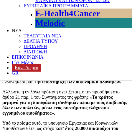
ΚΑΡΚΙΝΟ ΚΑΙ ΤΩΝ ΦΡΟΝΤΙΣΤΩΝ
αναδιοργάνωσης μερίδας επιδομάτων,
ώστε στοχευμένα αυτά να
ΕΥΡΩΠΑΪΚΑ ΠΡΟΓΡΑΜΜΑΤΑ
εξυπηρετούν μια περισσότερο εξατομικευμένη προσέγγιση σε
E-Health4Cancer
σχέση με υφιστάμενες πολλαπλές ανάγκες των ασθενέστερων
ομάδων.
Melodic
Ενδεικτικά δρομολογείται η αναδιοργάνωση του Ελάχιστου
ΝΕΑ
Εγγυημένου Εισοδήματος
και η συσχέτισή του με άλλα
ΤΕΛΕΥΤΑΙΑ ΝΕΑ
επιδόματα
, ως προς επιμέρους υπο-ομάδες ωφελούμενων που
ΔΕΛΤΙΑ ΤΥΠΟΥ
ανήκουν σε πολλαπλές κατηγορίες.Αυτό δεν σημαίνει πως δράσεις
ΠΡΟΛΗΨΗ
επιδοματικού χαρακτήρα θα σταματήσουν. Αντιθέτως θα
ΔΙΑΤΡΟΦΗ
συνεχιστούν,
ωστόσο θα ενοποιηθούν.
ΕΠΙΚΟΙΝΩΝΙΑ
Γίνε Μέλος
Στόχος είναι το Ελάχιστο Εγγυημένο Εισόδημα να αναχθεί πλέον
Κάνε Δωρεά
σε εμβληματικού χαρακτήρα παρέμβαση στην κοινωνική
GR
προστασία και τη θέσπιση κοινωνικών δικαιωμάτων, με στόχο την
ενδυνάμωση και την
υποστήριξη των οικονομικά αδύναμων.
Άλλωστε η εν λόγω πρόταση σχετίζεται με την προσθήκη στο
άρθρο 21 παρ. 1 του Συντάγματος της φράσης
«Το κράτος
μεριμνά για τη διασφάλιση συνθηκών αξιοπρεπούς διαβίωσης
όλων των πολιτών, μέσω ενός συστήματος ελάχιστου
εγγυημένου εισοδήματος».
Υπό το πρίσμα αυτό, το υπουργείο Εργασίας και Κοινωνικών
Υποθέσεων θέτει ως στόχο
κατ’ έτος 20.000 δικαιούχοι του