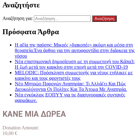
Αναζητήστε
Αναζήτηση για:
Πρόσφατα Άρθρα
Η αξία της παύσης: Μικρές «διακοπές» ακόμη και μέσα στη
θεραπεία.Ένα άρθρο για την αυτοφροντίδα στην διάρκεια της
νόσου
Νέα επιστημονική δημοσίευση με τη συμμετοχή του Κάπα3:
Η ζωή μετά τον καρκίνο στην εποχή μετά την COVID-19
MELODIC: Πρόσκληση συμμετοχής για νέους ενήλικες με
καρκίνο και τους φροντιστές τους
Νέο Μητρώο Παροχών Αναπηρίας: Τι Αλλάζει Και Πώς
Διευκολύνονται Οι Πολίτες Και Τα Άτομα Με Αναπηρία.
Νέα εγκύκλιος ΕΟΠΥΥ για τις διασυνοριακές συνταγές
φαρμάκων.
ΚΑΝΕ ΜΙΑ ΔΩΡΕΑ
Donation Amount:
10,00
€