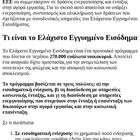
ΕΕΕ
να συμμετάσχουν σε δράσεις ενεργοποίησης και ένταξης
στην αγορά εργασίας. Για το σκοπό αυτό απαιτείται να υπάρξει
ενεργοποίηση, συντονισμός και ολοκλήρωση των δράσεων που
σχετίζονται με συνοδευτικές υπηρεσίες του Ελάχιστου Εγγυημένου
Εισοδήματος.
Τι είναι το Ελάχιστο Εγγυημένο Εισόδημα
Το Ελάχιστο Εγγυημένο Εισόδημα είναι ένα προνοιακό πρόγραμμα
που δίνεται σε περίπου
270.000 ευάλωτα νοικοκυριά.
Αποτελεί
ένα αναγκαίο δίχτυ προστασίας για την αντιμετώπιση των
συνεπειών της φτώχειας και την αποφυγή του κοινωνικού
αποκλεισμού.
Το πρόγραμμα βασίζεται σε τρεις πυλώνες: α) την
εισοδηματική ενίσχυση, β) τη διασύνδεση με υπηρεσίες
κοινωνικής ένταξης, και γ) τη διασύνδεση με υπηρεσίες
ενεργοποίησης που στοχεύουν στην ένταξη ή επανένταξη των
δικαιούχων στην αγορά εργασίας και στην κοινωνική
επανένταξη.
Σε τι συνίσταται
Σε εισοδηματική ενίσχυση:
το χρηματικό ποσό ενίσχυσης
της ωφελούμενης μονάδας.(Δείτε λίγο πιο κάτω ποιες