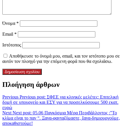
Όνομα
*
Email
*
Ιστότοπος
Αποθήκευσε το όνομά μου, email, και τον ιστότοπο μου σε
αυτόν τον πλοηγό για την επόμενη φορά που θα σχολιάσω.
Πλοήγηση άρθρων
Previous
Previous post:
ΣΦΕΕ για κλινικές μελέτες: Επιτελική
δομή σε υπουργείο και ΕΣΥ για να προσελκύσουμε 500 εκατ.
ευρώ
Next
Next post:
05.06 Παγκόσμια Μέρα Περιβάλλοντος :”Το
κλίμα είναι το παν “. Ξανα-φανταζόμαστε, ξανα-δημιουργούμε,
αποκαθιστούμε!