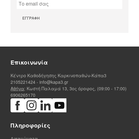
Επικοινωνία
Κέντρο Καθοδήγησης Καρκινοπαθών-Κάπα3
2105221424
-
info@kapa3.gr
Αθήνα
: Κωστή Παλαμά 13, 3ος όροφος, (09:00 - 17:00)
6906265170
Πληροφορίες
Δικαιώματα