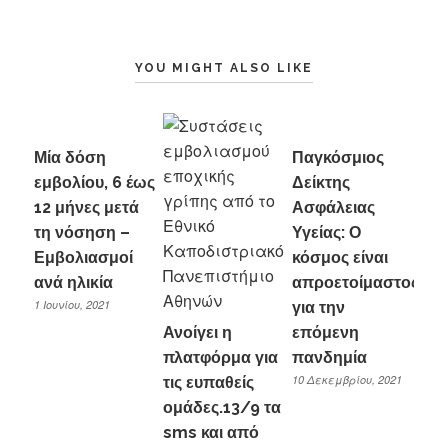
YOU MIGHT ALSO LIKE
Μία δόση
Παγκόσμιος
εμβολίου, 6 έως
Δείκτης
12 μήνες μετά
Ασφάλειας
τη νόσηση –
Υγείας: Ο
Εμβολιασμοί
κόσμος είναι
ανά ηλικία
απροετοίμαστος
1 Ιουνίου, 2021
για την
Ανοίγει η
επόμενη
πλατφόρμα για
πανδημία
10 Δεκεμβρίου, 2021
τις ευπαθείς
ομάδες.13/9 τα
sms και από