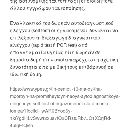
της αστυνομικής ταυτότητας ή οποιουδήποτε
άλλου εγγράφου ταυτοποίησης.
Εναλλακτικά του δωρεάν αυτοδιαγνωστικού
ελέγχου (self test) οι εργαζόμενοι δύνανται να
επιλέξουν τη διεξαγωγή διαγνωστικού
ελέγχου (rapid test ή PCR test) από
επαγγελματία υγείας είτε δωρεάν σε
δημόσια δομή στην οποία παρέχεται η σχετική
δυνατότητα είτε με δική τους επιβάρυνσή σε
ιδιωτική δομή.
https://www.ypes.gr/tin-pempti-13-ma-oy-tha-
mporoyn-na-promitheytoyn-neoys-aytodiagnostikoys-
elegchoys-self-test-oi-ergazomenoi-sto-dimosio-
tomea/?fbclid=IwAR0BYoq6y-
1kiYgdHLvSwwr2xus7fO2CRst5Rb7JO1XQrjRd-
4ulgEtQvto