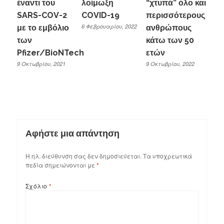
έναντι του
λοίμωξη
“χτυπά” όλο και
SARS-COV-2
COVID-19
περισσότερους
6 Φεβρουαρίου, 2022
με το εμβόλιο
ανθρώπους
των
κάτω των 50
Pfizer/BioNTech
ετών
9 Οκτωβρίου, 2021
9 Οκτωβρίου, 2022
Αφήστε μια απάντηση
Η ηλ. διεύθυνση σας δεν δημοσιεύεται.
Τα υποχρεωτικά
πεδία σημειώνονται με
*
Σχόλιο
*