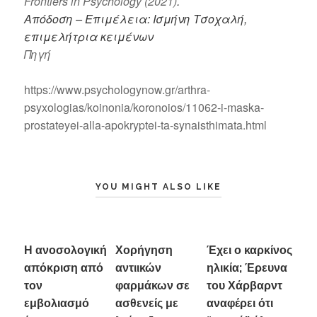
Frontiers in Psychology (2021)
.
Απόδοση – Επιμέλεια: Ισμήνη Τσοχαλή,
επιμελήτρια κειμένων
Πηγή
https://www.psychologynow.gr/arthra-
psyxologias/koinonia/koronoios/11062-i-maska-
prostateyei-alla-apokryptei-ta-synaisthimata.html
YOU MIGHT ALSO LIKE
Η ανοσολογική
Χορήγηση
Έχει ο καρκίνος
απόκριση από
αντιικών
ηλικία; Έρευνα
τον
φαρμάκων σε
του Χάρβαρντ
εμβολιασμό
ασθενείς με
αναφέρει ότι