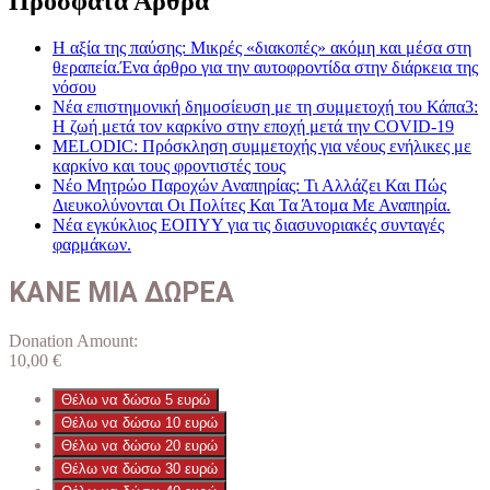
Πρόσφατα Άρθρα
Η αξία της παύσης: Μικρές «διακοπές» ακόμη και μέσα στη
θεραπεία.Ένα άρθρο για την αυτοφροντίδα στην διάρκεια της
νόσου
Νέα επιστημονική δημοσίευση με τη συμμετοχή του Κάπα3:
Η ζωή μετά τον καρκίνο στην εποχή μετά την COVID-19
MELODIC: Πρόσκληση συμμετοχής για νέους ενήλικες με
καρκίνο και τους φροντιστές τους
Νέο Μητρώο Παροχών Αναπηρίας: Τι Αλλάζει Και Πώς
Διευκολύνονται Οι Πολίτες Και Τα Άτομα Με Αναπηρία.
Νέα εγκύκλιος ΕΟΠΥΥ για τις διασυνοριακές συνταγές
φαρμάκων.
ΚΑΝΕ ΜΙΑ ΔΩΡΕΑ
Donation Amount:
10,00
€
Θέλω να δώσω 5 ευρώ
Θέλω να δώσω 10 ευρώ
Θέλω να δώσω 20 ευρώ
Θέλω να δώσω 30 ευρώ