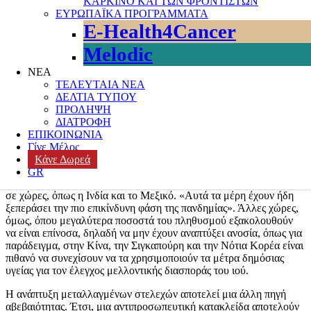
ΚΑΡΚΙΝΟ ΚΑΙ ΤΩΝ ΦΡΟΝΤΙΣΤΩΝ
COVID-19 παγκοσμίως, ακολουθούμενο μετά από 2 εβδομάδες
ΕΥΡΩΠΑΪΚΑ ΠΡΟΓΡΑΜΜΑΤΑ
από το μέγιστο στον ημερήσιο αριθμό θανάτων (14.400).
E-Health4Cancer
Έπειτα, άρχισε μείωση στον αριθμό των κρουσμάτων και των
θανάτων ως συνέπεια του αυξανόμενων εμβολιασμών παγκοσμίως.
Melodic
Από τις 16 Μαρτίου, σχεδόν 90 εκατομμύρια άτομα έχουν
εμβολιαστεί κατά του COVID-19, ενώ έχουν χορηγηθεί συνολικά
ΝΕΑ
περίπου 390 εκατομμύρια δόσεις
ΤΕΛΕΥΤΑΙΑ ΝΕΑ
ΔΕΛΤΙΑ ΤΥΠΟΥ
Κάποιοι ερευνητές είναι αισιόδοξοι-υποστηρίζουν ότι η πανδημία
ΠΡΟΛΗΨΗ
έχει ήδη κορυφωθεί. Παρότι νέα πανδημικά κύματα αναμένεται να
ΔΙΑΤΡΟΦΗ
εμφανιστούν τοπικά,
«το χειρότερο σενάριο αποτελεί
ΕΠΙΚΟΙΝΩΝΙΑ
παρελθόν»,
υποστηρίζει ο Δρ. Ramanan Laxminarayan. Ακόμη, η
Γίνε Μέλος
μείωση στον αριθμό κρουσμάτων οφείλεται εν μέρει στο μεγάλο
Κάνε Δωρεά
αριθμό ανθρώπων που έχουν ήδη μολυνθεί. Αυτό το φαινόμενο
GR
είναι έντονο σε πυκνοκατοικημένες περιοχές όπως η Νέα Υόρκη, ή
σε χώρες, όπως η Ινδία και το Μεξικό. «Αυτά τα μέρη έχουν ήδη
ξεπεράσει την πιο επικίνδυνη φάση της πανδημίας». Άλλες χώρες,
όμως, όπου μεγαλύτερα ποσοστά του πληθυσμού εξακολουθούν
να είναι επίνοσα, δηλαδή να μην έχουν αναπτύξει ανοσία, όπως για
παράδειγμα, στην Κίνα, την Σιγκαπούρη και την Νότια Κορέα είναι
πιθανό να συνεχίσουν να τα χρησιμοποιούν τα μέτρα δημόσιας
υγείας για τον έλεγχος μελλοντικής διασποράς του ιού.
Η ανάπτυξη μεταλλαγμένων στελεχών αποτελεί μια άλλη πηγή
αβεβαιότητας. Έτσι, μια αντιπροσωπευτική κατακλείδα αποτελούν