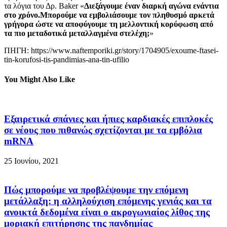
τα λόγια του Δρ. Baker «
Διεξάγουμε έναν διαρκή αγώνα ενάντια
στο χρόνο.Μπορούμε να εμβολιάσουμε τον πληθυσμό αρκετά
γρήγορα ώστε να αποφύγουμε τη μελλοντική κορύφωση από
τα πιο μεταδοτικά μεταλλαγμένα στελέχη;
»
ΠΗΓΗ: https://www.naftemporiki.gr/story/1704905/exoume-ftasei-
tin-korufosi-tis-pandimias-ana-tin-ufilio
You Might Also Like
Εξαιρετικά σπάνιες και ήπιες καρδιακές επιπλοκές
σε νέους που πιθανώς σχετίζονται με τα εμβόλια
mRNA
25 Ιουνίου, 2021
Πώς μπορούμε να προβλέψουμε την επόμενη
μετάλλαξη: η αλληλούχιση επόμενης γενιάς και τα
ανοικτά δεδομένα είναι ο ακρογωνιαίος λίθος της
μοριακή επιτήρησης της πανδημίας