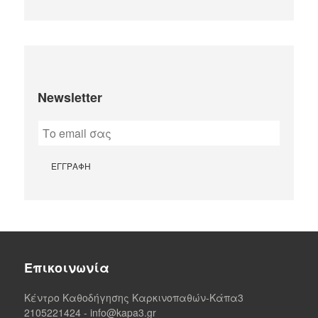
Newsletter
Επικοινωνία
Κέντρο Καθοδήγησης Καρκινοπαθών-Κάπα3
2105221424
-
info@kapa3.gr