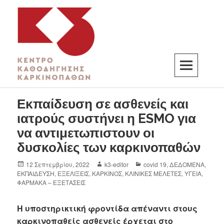
K3
ΚΕΝΤΡΟ ΚΑΘΟΔΗΓΗΣΗΣ ΚΑΡΚΙΝΟΠΑΘΩΝ
Εκπαίδευση σε ασθενείς και
ιατρούς συστήνει η ESMO για
να αντιμετωπιστουν οι
δυσκολίες των καρκινοπαθών
12 Σεπτεμβρίου, 2022
k3-editor
covid 19
,
ΔΕΔΟΜΕΝΑ
,
ΕΚΠΑΙΔΕΥΣΗ
,
ΕΞΕΛΙΞΕΙΣ
,
ΚΑΡΚΙΝΟΣ
,
ΚΛΙΝΙΚΕΣ ΜΕΛΕΤΕΣ
,
ΥΓΕΙΑ
,
ΦΑΡΜΑΚΑ – ΕΞΕΤΑΣΕΙΣ
Η υποστηρικτική φροντίδα απέναντι στους
καρκινοπαθείς ασθενείς έρχεται στο