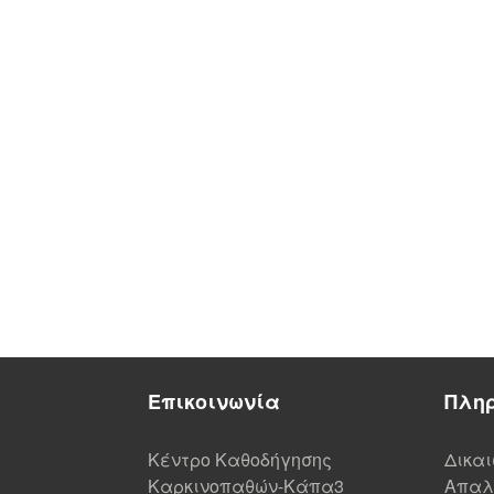
Επικοινωνία
Πλη
Κέντρο Καθοδήγησης
Δικα
Καρκινοπαθών-Κάπα3
Απαλ