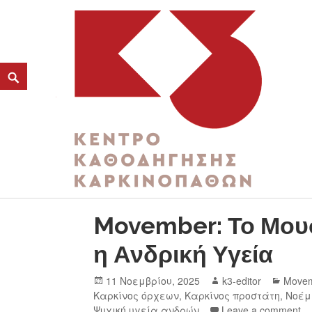
ΚΑΤΗΓΟΡΊΑ:
MOVEMBER
K3
ΚΕΝΤΡΟ ΚΑΘΟΔΗΓΗΣΗΣ ΚΑΡΚΙΝΟΠΑΘΩΝ
Movember: Το Μουσ
η Ανδρική Υγεία
11 Νοεμβρίου, 2025
k3-editor
Move
Καρκίνος όρχεων
,
Καρκίνος προστάτη
,
Νοέμ
Ψυχική υγεία ανδρών
Leave a comment