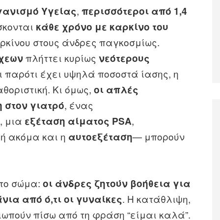
,
γανισμό Υγείας
περισσότεροι από 1,4
σκονται
κάθε χρόνο με καρκίνο του
αρκίνου στους άνδρες παγκοσμίως.
πλήττει κυρίως
ρχεων
νεότερους
αι παρότι έχει υψηλά ποσοστά ίασης, η
θοριστική. Κι όμως,
οι απλές
, ένας
η στον γιατρό
, μια
,
η
εξέταση αίματος PSA
ή ακόμα και η
— μπορούν
αυτοεξέταση
στο σώμα:
οι άνδρες ζητούν βοήθεια για
. Η κατάθλιψη,
νια από ό,τι οι γυναίκες
ιωπούν πίσω από τη φράση “είμαι καλά”.