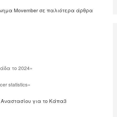
ίνημα Movember σε παλιότερα άρθρα
ώ
άδα το 2024»
er statistics»
 Αναστασίου για το Κάπα3