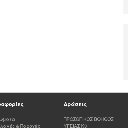
ροφορίες
Δράσεις
ιώματα
ΠΡΟΣΩΠΙΚΟΣ ΒΟΗΘΟΣ
λαγές & Παροχές
ΥΓΕΙΑΣ K3