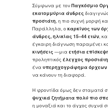
Σύμφωνα με τον
Παγκόσμιο Ορ
διαγιγνώ
εκατομμύρια άνδρες
, η πιο συχνή μορφή κ
προστάτη
Παράλληλα, ο
καρκίνος των ό
, κ
άνδρες, ηλικίας 15–44 ετών
έγκαιρη διάγνωση παραμένει κα
—μια
κινήσεις
ετήσια επίσκεψ
προληπτικός
έλεγχος προστάτ
ένα
υπερηχογράφημα όρχεων
να κάνουν τη διαφορά.
Η φροντίδα όμως δεν σταματά 
ψυχικά ζητήματα πολύ πιο σπά
η μοναξιά και το άγχος συχνά σ