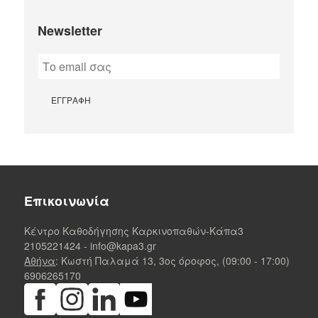
Newsletter
Επικοινωνία
Κέντρο Καθοδήγησης Καρκινοπαθών-Κάπα3
2105221424
-
info@kapa3.gr
Αθήνα
: Κωστή Παλαμά 13, 3ος όροφος, (09:00 - 17:00)
6906265170