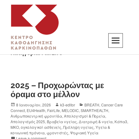
Κατηγορία:
FairLife
K3
ΚΕΝΤΡΟ ΚΑΘΟΔΗΓΗΣΗΣ ΚΑΡΚΙΝΟΠΑΘΩΝ
2025 – Προχωρώντας με
όραμα στο μέλλον
8 Ιανουαρίου, 2026
k3-editor
BREATH
,
Cancer Care
Connect
,
EU4Health
,
FairLife
,
MELODIC
,
SMARTHEALTH
,
Ανθρωποκεντρική φροντίδα
,
Απολογισμοί & Πορεία
,
Απολογισμός 2025
,
Βραβεία υγείας
,
Διατροφή & υγεία
,
Κάπα3
,
ΜΚΟ
,
ογκολογικοί ασθενείς
,
Πρόληψη υγείας
,
Υγεία &
κοινωνική πρόνοια
,
φροντιστές
,
Ψηφιακή Υγεία
Leave a comment