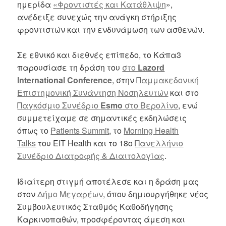
ημερίδα
«Φροντιστές και Κατάθλιψη
»,
ανέδειξε συνεχώς την ανάγκη στήριξης
φροντιστών και την ενδυνάμωση των ασθενών.
Σε εθνικό και διεθνές επίπεδο, το Κάπα3
παρουσίασε τη δράση του
στο
Lazord
International Conference
, στην
Παμμακεδονική
Επιστημονική Συνάντηση Νοσηλευτών
και στο
Παγκόσμιο Συνέδριο
Esmo
στο Βερολίνο
, ενώ
συμμετείχαμε σε σημαντικές εκδηλώσεις
όπως το
Patients Summit
, το
Morning Health
Talks
του EIT Health και το 18ο
Πανελλήνιο
Συνέδριο Διατροφής & Διαιτολογίας
.
Ιδιαίτερη στιγμή αποτέλεσε και η δράση μας
στον
Δήμο Μεγαρέων
, όπου δημιουργήθηκε νέος
Συμβουλευτικός Σταθμός Καθοδήγησης
Καρκινοπαθών, προσφέροντας άμεση και