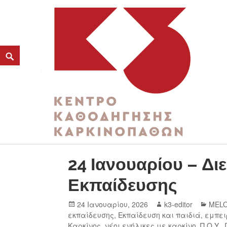
ΚΑΤΗΓΟΡΊΑ:
ΔΙΕΘΝΉΣ ΗΜΈΡΑ ΕΚΠΑΊΔΕΥ
K3
ΚΕΝΤΡΟ ΚΑΘΟΔΗΓΗΣΗΣ ΚΑΡΚΙΝΟΠΑΘΩΝ
24 Ιανουαρίου – Δι
Εκπαίδευσης
24 Ιανουαρίου, 2026
k3-editor
MEL
εκπαίδευσης
,
Εκπαίδευση και παιδιά
,
εμπει
Καρκίνος
,
νέοι ενήλικες με καρκίνο
,
Π.Ο.Υ.
,