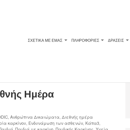
ΣΧΕΤΙΚΆ ΜΕ ΕΜΆΣ
ΠΛΗΡΟΦΟΡΙΕΣ
ΔΡΑΣΕΙΣ
ΣΗΣ
εθνής Ημέρα
ODIC
,
Ανθρώπινα Δικαιώματα
,
Διεθνής ημέρα
ρία καρκίνου
,
Ενδυνάμωση των ασθενών
,
Κάπα3
,
Παιδιά
,
Παιδιά με καρκίνο
,
Παιδικός Καρκίνος
,
Υγεία