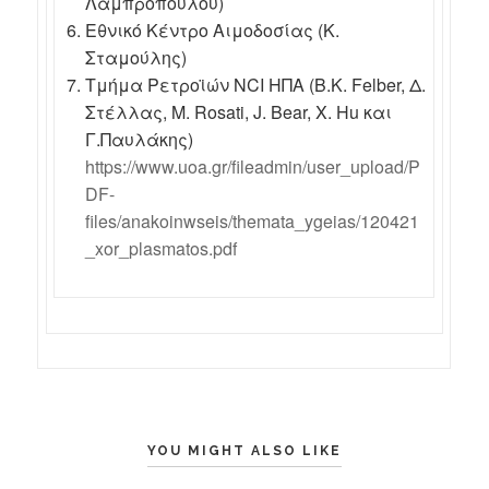
Λαμπροπούλου)
Εθνικό Κέντρο Αιμοδοσίας (Κ.
Σταμούλης)
Τμήμα Ρετροϊών NCI ΗΠΑ (B.K. Felber, Δ.
Στέλλας, M. Rosati, J. Bear, X. Hu και
Γ.Παυλάκης)
https://www.uoa.gr/fileadmin/user_upload/P
DF-
files/anakoinwseis/themata_ygeias/120421
_xor_plasmatos.pdf
YOU MIGHT ALSO LIKE