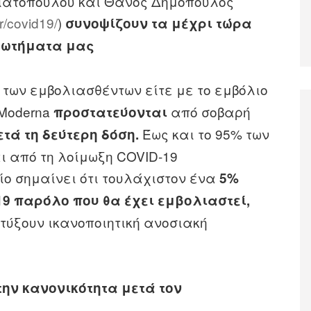
ιατοπούλου και Θάνος Δημόπουλος
r/covid19/
)
συνοψίζουν τα μέχρι τώρα
ερωτήματα μας
 των εμβολιασθέντων είτε με το εμβόλιο
ς Moderna
από σοβαρή
προστατεύονται
Έως και το 95% των
ετά τη δεύτερη δόση.
 από τη λοίμωξη COVID-19
ίο σημαίνει ότι τουλάχιστον ένα
5%
19 παρόλο που θα έχει εμβολιαστεί,
τύξουν ικανοποιητική ανοσιακή
την κανονικότητα μετά τον