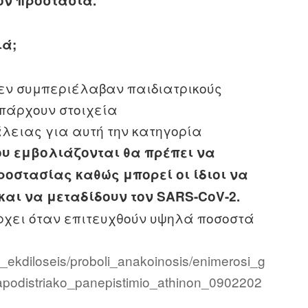
ον προστασία.
ιά;
δεν συμπεριέλαβαν παιδιατρικούς
πάρχουν στοιχεία
λειας για αυτή την κατηγορία
ου εμβολιάζονται θα πρέπει να
ροστασίας καθώς μπορεί οι ίδιοι να
και να μεταδίδουν τον SARS-CoV-2.
χει όταν επιτευχθούν υψηλά ποσοστά
i_ekdiloseis/proboli_anakoinosis/enimerosi_g
apodistriako_panepistimio_athinon_0902202