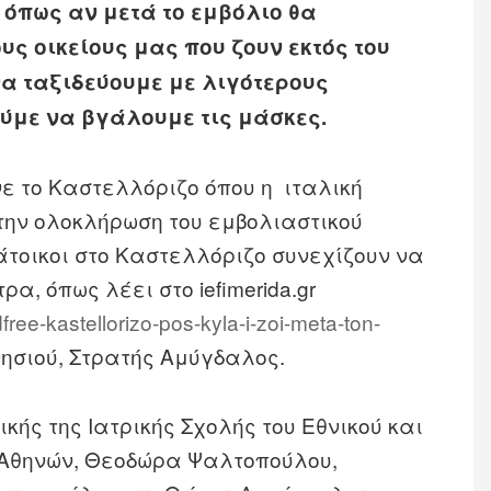
 όπως αν μετά το εμβόλιο θα
ς οικείους μας που ζουν εκτός του
να ταξιδεύουμε
με λιγότερους
ύμε να βγάλουμε τις μάσκες.
ινε το Καστελλόριζο όπου η ιταλική
ην ολοκλήρωση του εμβολιαστικού
άτοικοι στο Καστελλόριζο συνεχίζουν να
ρα, όπως λέει στο iefimerida.gr
dfree-kastellorizo-pos-kyla-i-zoi-meta-ton-
νησιού, Στρατής Αμύγδαλος.
ικής της Ιατρικής Σχολής του Εθνικού και
 Αθηνών, Θεοδώρα Ψαλτοπούλου,