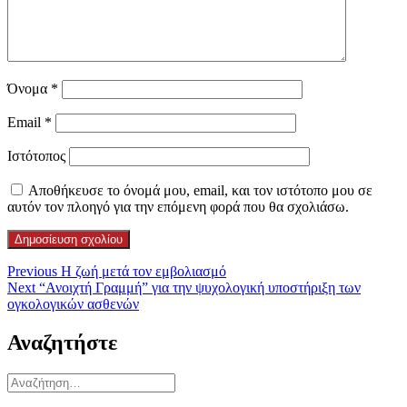
Όνομα
*
Email
*
Ιστότοπος
Αποθήκευσε το όνομά μου, email, και τον ιστότοπο μου σε
αυτόν τον πλοηγό για την επόμενη φορά που θα σχολιάσω.
Πλοήγηση
Previous
Previous
Η ζωή μετά τον εμβολιασμό
Next
post:
Next
“Ανοιχτή Γραμμή” για την ψυχολογική υποστήριξη των
άρθρων
post:
ογκολογικών ασθενών
Αναζητήστε
Αναζήτηση
για: