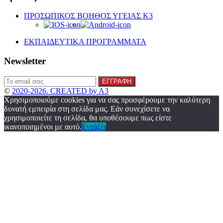
ΠΡΟΣΩΠΙΚΟΣ ΒΟΗΘΟΣ ΥΓΕΙΑΣ K3
ΕΚΠΑΙΔΕΥΤΙΚΑ ΠΡΟΓΡΑΜΜΑΤΑ
Newsletter
©
2020-2026. CREATED by A3
Χρησιμοποιούμε cookies για να σας προσφέρουμε την καλύτερη
δυνατή εμπειρία στη σελίδα μας. Εάν συνεχίσετε να
χρησιμοποιείτε τη σελίδα, θα υποθέσουμε πως είστε
ικανοποιημένοι με αυτό.
Εντάξει