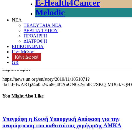
E-Health4Cancer
καρκινοπαθών, έχει αποδειχτεί πως τους βοηθά να ξεπεράσουν τις
παρενέργειες και την κατάθλιψη. Σημειώνεται δε πως ίσως είναι
Melodic
προτιμότερο ένας άνθρωπος να έχει τις τέχνες στη ζωή του ως όπλο
πρόληψης παρά αντιμετώπισης της ασθένειας.
ΝΕΑ
ΤΕΛΕΥΤΑΙΑ ΝΕΑ
Αποτέλεσμα όλων αυτών είναι ότι κάποιες χώρες ήδη από το 2000
ΔΕΛΤΙΑ ΤΥΠΟΥ
έχουν εφαρμόσει πολιτικές για να εντάξουν τις τέχνες και τον
ΠΡΟΛΗΨΗ
πολιτισμό στην κοινωνική υγεία και ευημερία. Έχει ξεκινήσει
ΔΙΑΤΡΟΦΗ
μάλιστα, η Στρατηγική Ψυχικής Υγείας και Ευεξίας για το
ΕΠΙΚΟΙΝΩΝΙΑ
προσωπικό του ΟΗΕ. Το έργο έχει ως στόχο τα υγιή εργασιακά
Γίνε Μέλος
περιβάλλοντα, με τον στόχο για υγιείς ανθρώπινες ζωές
Κάνε Δωρεά
παγκοσμίως.
GR
Περισσότερα :
https://news.un.org/en/story/2019/11/1051071?
fbclid=IwAR1j24n0n2wu8ej4CAuON6z2ymlIC7SKQJMUGk7Q
You Might Also Like
Υπεγράφη η Κοινή Υπουργική Απόφαση για την
αναμόρφωση του καθεστώτος χορήγησης ΑΜΚΑ