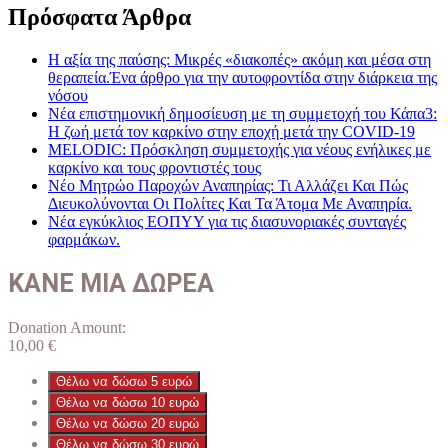
Πρόσφατα Άρθρα
Η αξία της παύσης: Μικρές «διακοπές» ακόμη και μέσα στη
θεραπεία.Ένα άρθρο για την αυτοφροντίδα στην διάρκεια της
νόσου
Νέα επιστημονική δημοσίευση με τη συμμετοχή του Κάπα3:
Η ζωή μετά τον καρκίνο στην εποχή μετά την COVID-19
MELODIC: Πρόσκληση συμμετοχής για νέους ενήλικες με
καρκίνο και τους φροντιστές τους
Νέο Μητρώο Παροχών Αναπηρίας: Τι Αλλάζει Και Πώς
Διευκολύνονται Οι Πολίτες Και Τα Άτομα Με Αναπηρία.
Νέα εγκύκλιος ΕΟΠΥΥ για τις διασυνοριακές συνταγές
φαρμάκων.
ΚΑΝΕ ΜΙΑ ΔΩΡΕΑ
Donation Amount:
10,00
€
Θέλω να δώσω 5 ευρώ
Θέλω να δώσω 10 ευρώ
Θέλω να δώσω 20 ευρώ
Θέλω να δώσω 30 ευρώ