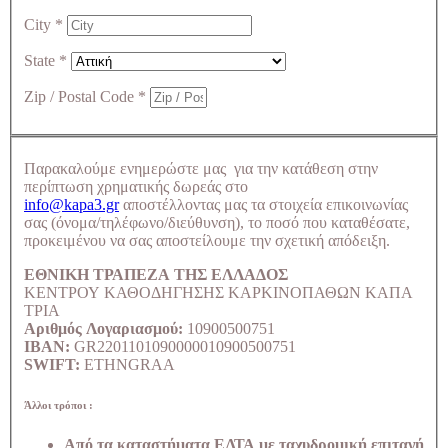
City
*
State
*
Zip / Postal Code
*
Παρακαλούμε ενημερώστε μας για την κατάθεση στην
περίπτωση χρηματικής δωρεάς στο
info@kapa3.gr
αποστέλλοντας μας τα στοιχεία επικοινωνίας
σας (όνομα/τηλέφωνο/διεύθυνση), το ποσό που καταθέσατε,
προκειμένου να σας αποστείλουμε την σχετική απόδειξη.
ΕΘΝΙΚΗ ΤΡΑΠΕΖΑ ΤΗΣ ΕΛΛΑΔΟΣ
ΚΕΝΤΡΟΥ ΚΑΘΟΔΗΓΗΣΗΣ ΚΑΡΚΙΝΟΠΑΘΩΝ ΚΑΠΑ
ΤΡΙΑ
Αριθμός Λογαριασμού:
10900500751
IBAN:
GR2201101090000010900500751
SWIFT:
ETHNGRAA
Άλλοι τρόποι :
Από τα καταστήματα ΕΛΤΑ με ταχυδρομική επιταγή