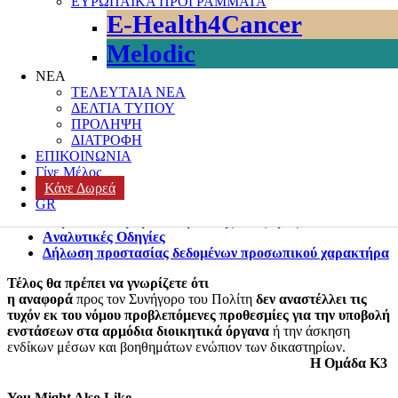
ΕΥΡΩΠΑΪΚΑ ΠΡΟΓΡΑΜΜΑΤΑ
αυτοπροσώπως,Δευτέρα – Παρασκευή 08.30πμ-2μμ κάθε
E-Health4Cancer
Τετάρτη έως 4.30μμ
που με
ΑΝΑΚΟΙΝΩΣΗ της Αρχής
την Δευτέρα 6/7/2020 αυτό γίνεται
μόνο κατόπιν
Melodic
τηλεφωνικού ραντεβού
(τηλ. 2131306600).
είτε να την στείλετε με απλό ταχυδρομείο στη διεύθυνση
ΝΕΑ
«Χαλκοκονδύλη 17, ΤΚ 10432, Αθήνα»,
ΤΕΛΕΥΤΑΙΑ ΝΕΑ
είτε να την υποβάλετε μέσω της ηλεκτρονικής
ΔΕΛΤΙΑ ΤΥΠΟΥ
πλατφόρμας στον ακόλουθο σύνδεσμο:
ΠΡΟΛΗΨΗ
ΔΙΑΤΡΟΦΗ
www.synigoros.gr/e-anafora
ή
www.synigoros.gr/e-complaint
ΕΠΙΚΟΙΝΩΝΙΑ
Γίνε Μέλος
όπου θα έχετε τις παρακάτω επιλογές :
Κάνε Δωρεά
GR
Υποβολή Ηλεκτρονικής Αναφοράς
Παρακολούθηση Ηλεκτρονικής Αναφοράς
Aναλυτικές Οδηγίες
Δήλωση προστασίας δεδομένων προσωπικού χαρακτήρα
Τέλος θα πρέπει να γνωρίζετε ότι
η αναφορά
προς τον Συνήγορο του Πολίτη
δεν αναστέλλει τις
τυχόν εκ του νόμου προβλεπόμενες προθεσμίες για την υποβολή
ενστάσεων στα αρμόδια διοικητικά όργανα
ή την άσκηση
ενδίκων μέσων και βοηθημάτων ενώπιον των δικαστηρίων.
Η Ομάδα Κ3
You Might Also Like