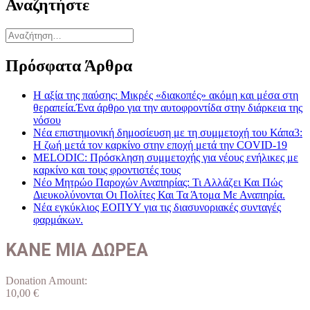
Αναζητήστε
Πρόσφατα Άρθρα
Η αξία της παύσης: Μικρές «διακοπές» ακόμη και μέσα στη
θεραπεία.Ένα άρθρο για την αυτοφροντίδα στην διάρκεια της
νόσου
Νέα επιστημονική δημοσίευση με τη συμμετοχή του Κάπα3:
Η ζωή μετά τον καρκίνο στην εποχή μετά την COVID-19
MELODIC: Πρόσκληση συμμετοχής για νέους ενήλικες με
καρκίνο και τους φροντιστές τους
Νέο Μητρώο Παροχών Αναπηρίας: Τι Αλλάζει Και Πώς
Διευκολύνονται Οι Πολίτες Και Τα Άτομα Με Αναπηρία.
Νέα εγκύκλιος ΕΟΠΥΥ για τις διασυνοριακές συνταγές
φαρμάκων.
ΚΑΝΕ ΜΙΑ ΔΩΡΕΑ
Donation Amount:
10,00
€