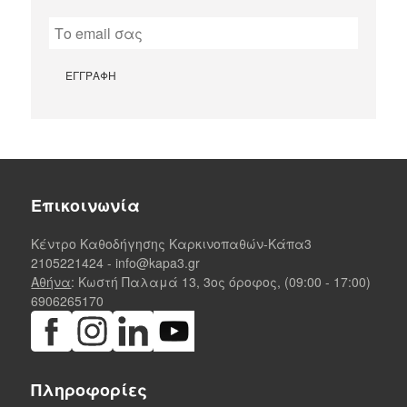
Επικοινωνία
Κέντρο Καθοδήγησης Καρκινοπαθών-Κάπα3
2105221424
-
info@kapa3.gr
Αθήνα
: Κωστή Παλαμά 13, 3ος όροφος, (09:00 - 17:00)
6906265170
Πληροφορίες