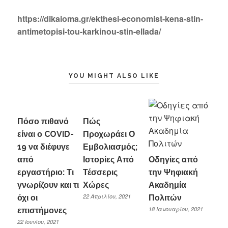
https://dikaioma.gr/ekthesi-economist-kena-stin-
antimetopisi-tou-karkinou-stin-
ellada/
YOU MIGHT ALSO LIKE
Πόσο πιθανό
Πώς
είναι ο COVID-
Προχωράει Ο
19 να διέφυγε
Εμβολιασμός;
από
Ιστορίες Από
Οδηγίες από
εργαστήριο: Τι
Τέσσερις
την Ψηφιακή
γνωρίζουν και τι
Χώρες
Ακαδημία
22 Απριλίου, 2021
όχι οι
Πολιτών
18 Ιανουαρίου, 2021
επιστήμονες
22 Ιουνίου, 2021