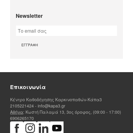
Newsletter
Επικοινωνία
Κέντρο Καθοδήγησης Καρκινοπαθών-Κάπα3
2105221424
-
info@kapa3.gr
Αθήνα
: Κωστή Παλαμά 13, 3ος όροφος, (09:00 - 17:00)
6906265170