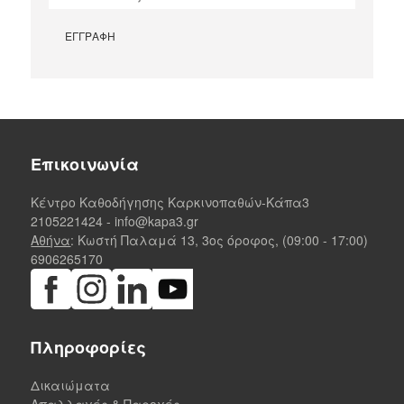
Επικοινωνία
Κέντρο Καθοδήγησης Καρκινοπαθών-Κάπα3
2105221424
-
info@kapa3.gr
Αθήνα
: Κωστή Παλαμά 13, 3ος όροφος, (09:00 - 17:00)
6906265170
Πληροφορίες
Δικαιώματα