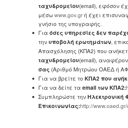
(email), εφόσον έ
ταχυδρομείου
μέσω
www.gov.gr
ή έχει επισυνα
γνήσιο της υπογραφής.
Για
όσες υπηρεσίες δεν παρέχ
την
, επι
υποβολή ερωτημάτων
Απασχόλησης (ΚΠΑ2) που ανήκε
(email), αναφέρο
ταχυδρομείου
(Αριθμό Μητρώου ΟΑΕΔ ή ΑΦ
σας
Για να βρείτε το
ΚΠΑ2 που ανήκ
Για να δείτε τα
email των ΚΠΑ2:
Συμπληρώστε την
Ηλεκτρονική 
http://www.oaed.gr/
Επικοινωνίας: