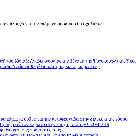
ν τον πλοηγό για την επόμενη φορά που θα σχολιάσω.
 του Καπα3: Αναδεικνύοντας την δύναμη της Ψυχοκοινωνικής Υποσ
σια Υγεία ως θεμέλιο ισότητας και αξιοπρέπειας»
ραπεία.Ένα άρθρο για την αυτοφροντίδα στην διάρκεια της νόσου
Η ζωή μετά τον καρκίνο στην εποχή μετά την COVID-19
ίνο και τους φροντιστές τους
λύνονται Οι Πολίτες Και Τα Άτομα Με Αναπηρία.