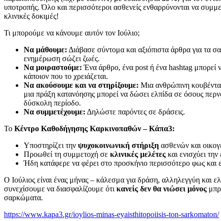
υποτροπής. Όλο και περισσότεροι ασθενείς ενθαρρύνονται να συμμ
κλινικές δοκιμές!
Τι μπορούμε να κάνουμε αυτόν τον Ιούλιο;
Να μάθουμε:
Διάβασε σύντομα και αξιόπιστα άρθρα για τα σ
ενημέρωση σώζει ζωές.
Να μοιραστούμε:
Ένα άρθρο, ένα post ή ένα hashtag μπορεί 
κάποιον που το χρειάζεται.
Να ακούσουμε και να στηρίξουμε:
Μια ανθρώπινη κουβέντα,
μια πράξη κατανόησης μπορεί να δώσει ελπίδα σε όσους περν
δύσκολη περίοδο.
Να συμμετέχουμε:
Δηλώστε παρόντες σε δράσεις.
Το
Κέντρο Καθοδήγησης Καρκινοπαθών – Κάπα3:
Υποστηρίζει την
ψυχοκοινωνική στήριξη
ασθενών και οικογ
Προωθεί τη συμμετοχή σε
κλινικές μελέτες
και ενισχύει την
Ήδη κατάφερε να φέρει στο προσκήνιο περισσότερο φως και ε
Ο Ιούλιος είναι ένας μήνας – κάλεσμα για δράση, αλληλεγγύη και ελ
συνεχίσουμε να διασφαλίζουμε ότι
κανείς δεν θα νιώσει μόνος
μπρ
σαρκώματα.
https://www.kapa3.gr/ioylios-minas-eyaisthitopoiisis-ton-sarkomaton/