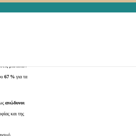
οποιημένο
αναπτύσσεται
).
ς, αλλά περίπου
ς (π.χ. λίπος,
 .
ώσεις μαλακών
ου
67 %
για τα
 ως
ανώδυνοι
φίας και της
οπισμό