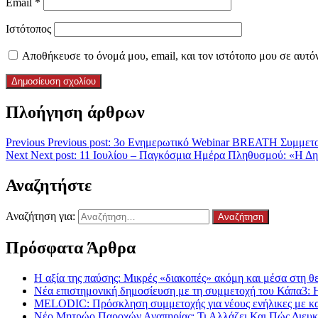
Email
*
Ιστότοπος
Αποθήκευσε το όνομά μου, email, και τον ιστότοπο μου σε αυτό
Πλοήγηση άρθρων
Previous
Previous post:
3ο Ενημερωτικό Webinar BREATH Συμμετοχή
Next
Next post:
11 Ιουλίου – Παγκόσμια Ημέρα Πληθυσμού: «Η Δημό
Αναζητήστε
Αναζήτηση για:
Πρόσφατα Άρθρα
Η αξία της παύσης: Μικρές «διακοπές» ακόμη και μέσα στη θε
Νέα επιστημονική δημοσίευση με τη συμμετοχή του Κάπα3: 
MELODIC: Πρόσκληση συμμετοχής για νέους ενήλικες με καρκ
Νέο Μητρώο Παροχών Αναπηρίας: Τι Αλλάζει Και Πώς Διευκο