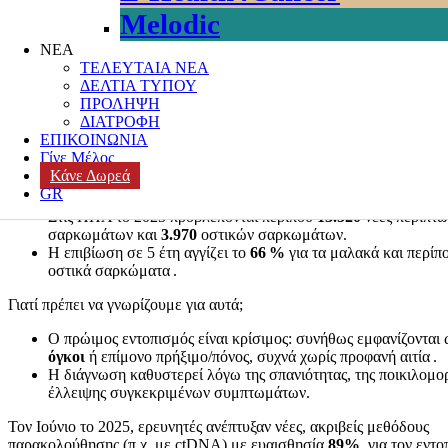
Melodic
Posted on
10 Ιουλίου, 2025
Author
k3-editor
Categories
Μη κατηγορι
ΝΕΑ
ΤΕΛΕΥΤΑΙΑ ΝΕΑ
Τα σαρκώματα είναι μια σπάνια αλλά σοβαρή μορφή καρκίνου, που 
ΔΕΛΤΙΑ ΤΥΠΟΥ
κυρίως στους συνδετικούς ιστούς (μύες, λίπος, τένοντες, νεύρα, οστά
ΠΡΟΛΗΨΗ
Αντιπροσωπεύουν λιγότερο από το
1 %
των καρκίνων στους ενήλικε
ΔΙΑΤΡΟΦΗ
15 %
στα παιδιά .
ΕΠΙΚΟΙΝΩΝΙΑ
Γίνε Μέλος
Το
80 %
των σαρκωμάτων αναπτύσσεται στους μαλακούς ιστού
Κάνε Δωρεά
μύες, τένοντες) .
GR
Το
20 %
αφορά τα οστικά σαρκώματα, όπως το οστεοσάρκωμα
Στις ΗΠΑ το 2025 προβλέπονται περίπου
13.520
νέες περιπτ
σαρκωμάτων και
3.970
οστικών σαρκωμάτων.
Η επιβίωση σε 5 έτη αγγίζει το
66 %
για τα μαλακά και περίπ
οστικά σαρκώματα .
Γιατί πρέπει να γνωρίζουμε για αυτά;
Ο πρώιμος εντοπισμός είναι κρίσιμος: συνήθως εμφανίζονται
όγκοι
ή επίμονο πρήξιμο/πόνος, συχνά χωρίς προφανή αιτία .
Η διάγνωση καθυστερεί λόγω της σπανιότητας, της ποικιλομορ
έλλειψης συγκεκριμένων συμπτωμάτων.
Τον Ιούνιο το 2025, ερευνητές ανέπτυξαν νέες, ακριβείς μεθόδους
παρακολούθησης (π.χ. με ctDNA) με ευαισθησία
89%
, για τον εντ