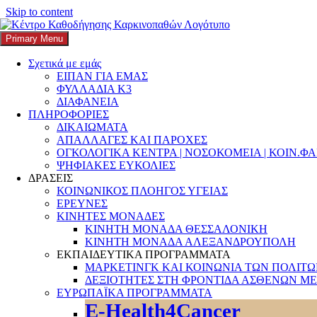
Skip to content
Primary Menu
K3
ΚΕΝΤΡΟ ΚΑΘΟΔΗΓΗΣΗΣ ΚΑΡΚΙΝΟΠΑΘΩΝ
Σχετικά με εμάς
ΕΙΠΑΝ ΓΙΑ ΕΜΑΣ
Search
ΦΥΛΛΑΔΙΑ Κ3
ΔΙΑΦΑΝΕΙΑ
ΠΛΗΡΟΦΟΡΙΕΣ
ΔΙΚΑΙΩΜΑΤΑ
ΑΠΑΛΛΑΓΕΣ ΚΑΙ ΠΑΡΟΧΕΣ
ΟΓΚΟΛΟΓΙΚΑ ΚΕΝΤΡΑ | ΝΟΣΟΚΟΜΕΙΑ | ΚΟΙΝ.Φ
Αναζήτηση για:
ΨΗΦΙΑΚΕΣ ΕΥΚΟΛΙΕΣ
ΔΡΑΣΕΙΣ
ΚΟΙΝΩΝΙΚΟΣ ΠΛΟΗΓΟΣ ΥΓΕΙΑΣ
ΕΡΕΥΝΕΣ
ΚΙΝΗΤΕΣ ΜΟΝΑΔΕΣ
ΚΙΝΗΤΗ ΜΟΝΑΔΑ ΘΕΣΣΑΛΟΝΙΚΗ
ΚΙΝΗΤΗ ΜΟΝΑΔΑ ΑΛΕΞΑΝΔΡΟΥΠΟΛΗ
ΕΚΠΑΙΔΕΥΤΙΚΑ ΠΡΟΓΡΑΜΜΑΤΑ
ΜΑΡΚΕΤΙΝΓΚ ΚΑΙ ΚΟΙΝΩΝΙΑ ΤΩΝ ΠΟΛΙΤ
ΔΕΞΙΟΤΗΤΕΣ ΣΤΗ ΦΡΟΝΤΙΔΑ ΑΣΘΕΝΩΝ ΜΕ
ΕΥΡΩΠΑΪΚΑ ΠΡΟΓΡΑΜΜΑΤΑ
E-Health4Cancer
Ιούλιος: Παγκόσμιος Μήνας Ευαισθητοπο