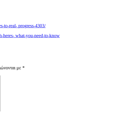
-to-real- progress-4303/
th-heres- what-you-need-to-know
ιώνονται με
*