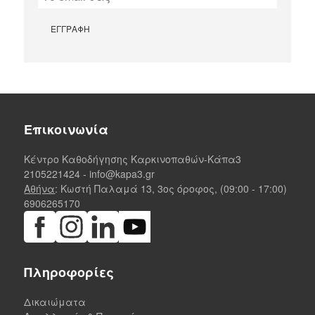
Επικοινωνία
Κέντρο Καθοδήγησης Καρκινοπαθών-Κάπα3
2105221424
-
info@kapa3.gr
Αθήνα
: Κωστή Παλαμά 13, 3ος όροφος, (09:00 - 17:00)
6906265170
Πληροφορίες
Δικαιώματα