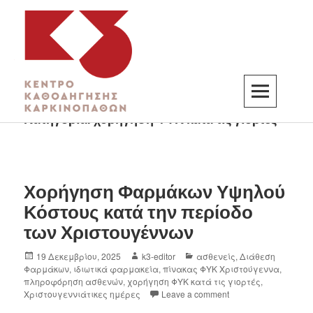
Κατηγορία:
χορήγηση ΦΥΚ κατά τις γιορτές
K3
ΚΕΝΤΡΟ ΚΑΘΟΔΗΓΗΣΗΣ ΚΑΡΚΙΝΟΠΑΘΩΝ
Χορήγηση Φαρμάκων Υψηλού
Κόστους κατά την περίοδο
των Χριστουγέννων
19 Δεκεμβρίου, 2025
k3-editor
ασθενείς
,
Διάθεση
Φαρμάκων
,
ιδιωτικά φαρμακεία
,
πίνακας ΦΥΚ Χριστούγεννα
,
πληροφόρηση ασθενών
,
χορήγηση ΦΥΚ κατά τις γιορτές
,
Χριστουγεννιάτικες ημέρες
Leave a comment