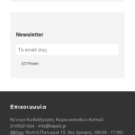
Newsletter
Επικοινωνία
Κέντρο Καθοδήγησης Καρκινοπαθών-Κάπα3
2105221424
-
info@kapa3.gr
Αθήνα
: Κωστή Παλαμά 13, 3ος όροφος, (09:00 - 17:00)