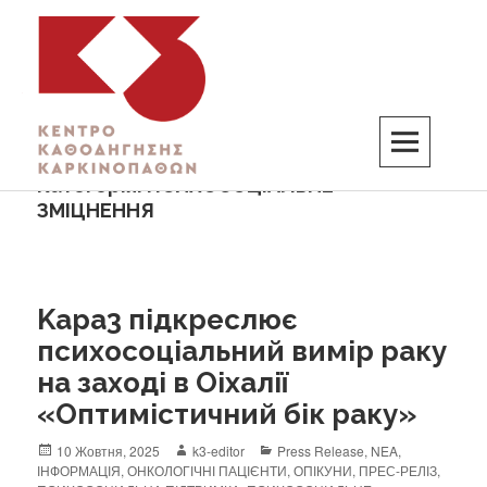
Категорія:
ПСИХОСОЦІАЛЬНЕ
K3
ΚΕΝΤΡΟ ΚΑΘΟΔΗΓΗΣΗΣ ΚΑΡΚΙΝΟΠΑΘΩΝ
ЗМІЦНЕННЯ
Kapa3 підкреслює
психосоціальний вимір раку
на заході в Оіхалії
«Оптимістичний бік раку»
10 Жовтня, 2025
k3-editor
Press Release
,
ΝΕΑ
,
ІНФОРМАЦІЯ
,
ОНКОЛОГІЧНІ ПАЦІЄНТИ
,
ОПІКУНИ
,
ПРЕС-РЕЛІЗ
,