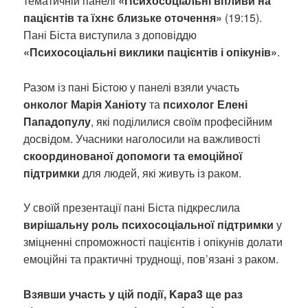
тематичній панелі
«Психосоціальні впливи на
пацієнтів та їхнє близьке оточення»
(19:15).
Пані Біста виступила з доповіддю
«Психосоціальні виклики пацієнтів і опікунів»
.
Разом із пані Бістою у панелі взяли участь
онколог Марія Ханіоту
та
психолог Елені
Пападопулу
, які поділилися своїм професійним
досвідом. Учасники наголосили на важливості
скоординованої допомоги та емоційної
підтримки
для людей, які живуть із раком.
У своїй презентації пані Біста підкреслила
вирішальну роль психосоціальної підтримки
у
зміцненні спроможності пацієнтів і опікунів долати
емоційні та практичні труднощі, пов’язані з раком.
Взявши участь у цій події, Kapa3 ще раз