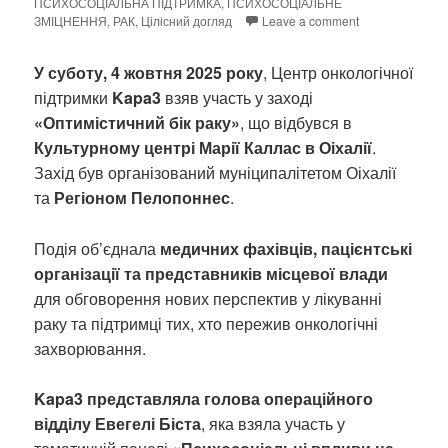
ПСИХОСОЦІАЛЬНА ПІДТРИМКА
,
ПСИХОСОЦІАЛЬНЕ
ЗМІЦНЕННЯ
,
РАК
,
Цілісний догляд
Leave a comment
У суботу, 4 жовтня 2025 року
, Центр онкологічної
підтримки
Kapa3
взяв участь у заході
«Оптимістичний бік раку»
, що відбувся в
Культурному центрі Марії Каллас в Оіхалії
.
Захід був організований муніципалітетом Оіхалії
та
Регіоном Пелопоннес
.
Подія об’єднала
медичних фахівців, пацієнтські
організації та представників місцевої влади
для обговорення нових перспектив у лікуванні
раку та підтримці тих, хто пережив онкологічні
захворювання.
Kapa3 представляла голова операційного
відділу Евегелі Біста
, яка взяла участь у