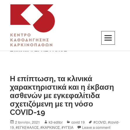
Ετικέτα:
#ΕΓΚΕΦΑΛΟΣ
K3
ΚΕΝΤΡΟ ΚΑΘΟΔΗΓΗΣΗΣ ΚΑΡΚΙΝΟΠΑΘΩΝ
Η επίπτωση, τα κλινικά
χαρακτηριστικά και η έκβαση
ασθενών με εγκεφαλίτιδα
σχετιζόμενη με τη νόσο
COVID-19
2 Ιουνίου, 2021
k3-editor
covid 19
#COVID
,
#covid-
19
,
#ΕΓΚΕΦΑΛΟΣ
,
#ΚΑΡΚΙΝΟΣ
,
#ΥΓΕΙΑ
Leave a comment