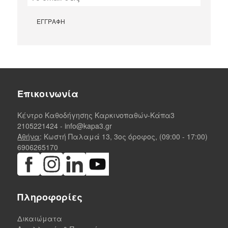
Επικοινωνία
Κέντρο Καθοδήγησης Καρκινοπαθών-Κάπα3
2105221424
-
info@kapa3.gr
Αθήνα
: Κωστή Παλαμά 13, 3ος όροφος, (09:00 - 17:00)
6906265170
Πληροφορίες
Δικαιώματα