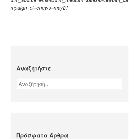
mpaign
=
ct
–
enews
–
may
21
Αναζητήστε
Πρόσφατα Άρθρα