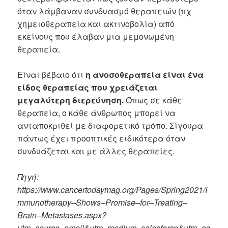
όταν λάμβαναν συνδυασμό θεραπειών (πχ
χημειοθεραπεία και ακτινοβολία) από
εκείνους που έλαβαν μια μεμονωμένη
θεραπεία.
Είναι βέβαιο ότι
η ανοσοθεραπεία είναι ένα
είδος θεραπείας που χρειάζεται
μεγαλύτερη διερεύνηση.
Όπως σε κάθε
θεραπεία, ο κάθε άνθρωπος μπορεί να
ανταποκριθεί με διαφορετικό τρόπο. Σίγουρα
πάντως έχει προοπτικές ειδικότερα όταν
συνδυάζεται και με άλλες θεραπείες.
Πηγή:
https
://
www
.
cancertodaymag
.
org
/
Pages
/
Spring
2021/
I
mmunotherapy
–
Shows
–
Promise
–
for
–
Treating
–
Brain
–
Metastases
.
aspx
?
utm
_
source
=
email
&
utm
_
medium
=
salesforce
&
utm
_
ca