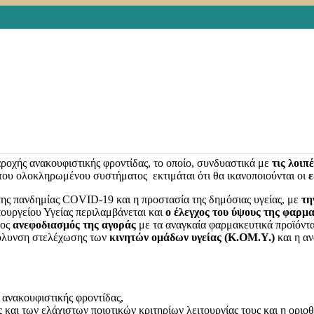
ΦΙΣΤΙΚΗ ΦΡΟΝΤΙΔΑ
,
ΓΕΝΙΚΑ
,
ΔΕΔΟΜΕΝΑ
,
ΔΡΑΣΕΙΣ
,
ΕΞΕΛΙΞ
οκληρωμένο Σύστημα Παροχής Ανακουφιστικής Φροντίδας – Ρυθμί
ιατάξεις»
. Στόχος είναι να εξασφαλιστεί η καλύτερη ποιότητα ζωής 
σιών ανακουφιστικής φροντίδας
και μάλιστα συστήνεται
Εθνικό Μ
ύλευση καλείται
κάθε κοινωνικός εταίρος
και κάθε ενδιαφερόμενος,
σει
έως τις 13 Δεκεμβρίου, τη Τρίτη και ώρα 08:00
.
οχής ανακουφιστικής φροντίδας, το οποίο, συνδυαστικά με
τις λοιπ
 του ολοκληρωμένου συστήματος εκτιμάται ότι θα ικανοποιούνται οι
ε
της πανδημίας COVID-19 και η προστασία της δημόσιας υγείας, με
τη
ουργείου Υγείας περιλαμβάνεται και
ο έλεγχος του ύψους της φαρμ
τος
ανεφοδιασμός της αγοράς
με τα αναγκαία φαρμακευτικά προϊόντ
όλυνση στελέχωσης των
κινητών ομάδων υγείας (Κ.ΟΜ.Υ.)
και η α
ανακουφιστικής φροντίδας,
αι των ελάχιστων ποιοτικών κριτηρίων λειτουργίας τους και η οριοθέ