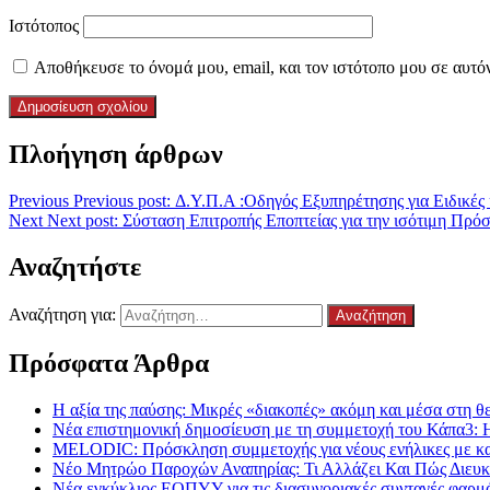
Ιστότοπος
Αποθήκευσε το όνομά μου, email, και τον ιστότοπο μου σε αυτό
Πλοήγηση άρθρων
Previous
Previous post:
Δ.Υ.Π.Α :Οδηγός Εξυπηρέτησης για Ειδικές
Next
Next post:
Σύσταση Επιτροπής Εποπτείας για την ισότιμη Πρ
Αναζητήστε
Αναζήτηση για:
Πρόσφατα Άρθρα
Η αξία της παύσης: Μικρές «διακοπές» ακόμη και μέσα στη θε
Νέα επιστημονική δημοσίευση με τη συμμετοχή του Κάπα3: 
MELODIC: Πρόσκληση συμμετοχής για νέους ενήλικες με καρκ
Νέο Μητρώο Παροχών Αναπηρίας: Τι Αλλάζει Και Πώς Διευκο
Νέα εγκύκλιος ΕΟΠΥΥ για τις διασυνοριακές συνταγές φαρμ