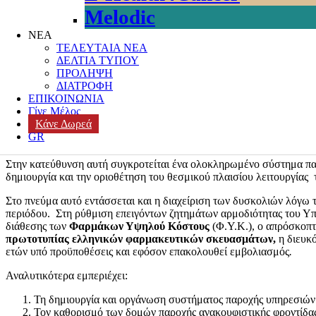
Melodic
Posted on
6 Δεκεμβρίου, 2022
Author
k3-editor
Categories
ΑΝΑΚΟΥ
ΝΕΑ
ΠΟΙΟΤΗΤΑ ΖΩΗΣ
,
ΠΡΟΓΡΑΜΜΑ ΥΠΟΣΤΗΡΙΞΗΣ
ΤΕΛΕΥΤΑΙΑ ΝΕΑ
ΔΕΛΤΙΑ ΤΥΠΟΥ
Σε διαβούλευση τέθηκε από τον υπουργό Υγείας το
νομοσχέδιο «Ολ
ΠΡΟΛΗΨΗ
COVID
-19 και την προστασία της δημόσιας υγείας και λοιπές δ
ΔΙΑΤΡΟΦΗ
χρόνια εξελικτική ασθένεια
.
ΕΠΙΚΟΙΝΩΝΙΑ
Γίνε Μέλος
Για πρώτη φορά στη χώρα μας θεσπίζεται
σύστημα παροχής υπηρε
Κάνε Δωρεά
τονίζεται σε ανακοίνωση του Υπουργείου Υγείας. Σε δημόσια διαβο
GR
διατάξεων του ανωτέρω νομοθετήματος. Η διαβούλευση θα διαρκέ
Στην κατεύθυνση αυτή συγκροτείται ένα ολοκληρωμένο σύστημα παρ
δημιουργία και την οριοθέτηση του θεσμικού πλαισίου λειτουργίας
Στο πνεύμα αυτό εντάσσεται και η διαχείριση των δυσκολιών λόγω 
περιόδου. Στη ρύθμιση επειγόντων ζητημάτων αρμοδιότητας του Υπ
διάθεσης των
Φαρμάκων Υψηλού Κόστους
(Φ.Υ.Κ.), ο απρόσκοπ
πρωτοτυπίας ελληνικών φαρμακευτικών σκευασμάτων,
η διευκ
ετών υπό προϋποθέσεις και εφόσον επακολουθεί εμβολιασμός
.
Αναλυτικότερα εμπεριέχει:
Τη δημιουργία και οργάνωση συστήματος παροχής υπηρεσιών 
Τον καθορισμό των δομών παροχής ανακουφιστικής φροντίδας κ