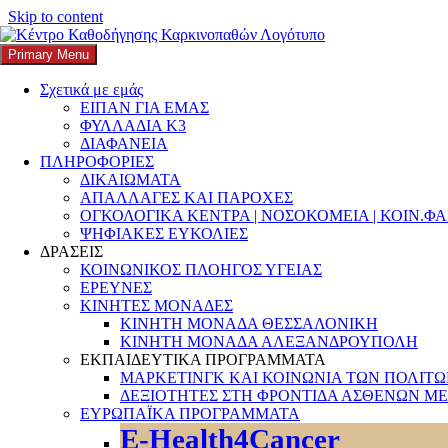
Skip to content
Primary Menu
K3
ΚΕΝΤΡΟ ΚΑΘΟΔΗΓΗΣΗΣ ΚΑΡΚΙΝΟΠΑΘΩΝ
Σχετικά με εμάς
ΕΙΠΑΝ ΓΙΑ ΕΜΑΣ
Search
ΦΥΛΛΑΔΙΑ Κ3
ΔΙΑΦΑΝΕΙΑ
ΠΛΗΡΟΦΟΡΙΕΣ
ΔΙΚΑΙΩΜΑΤΑ
ΑΠΑΛΛΑΓΕΣ ΚΑΙ ΠΑΡΟΧΕΣ
ΟΓΚΟΛΟΓΙΚΑ ΚΕΝΤΡΑ | ΝΟΣΟΚΟΜΕΙΑ | ΚΟΙΝ.Φ
Αναζήτηση για:
ΨΗΦΙΑΚΕΣ ΕΥΚΟΛΙΕΣ
ΔΡΑΣΕΙΣ
ΚΟΙΝΩΝΙΚΟΣ ΠΛΟΗΓΟΣ ΥΓΕΙΑΣ
ΕΡΕΥΝΕΣ
ΚΙΝΗΤΕΣ ΜΟΝΑΔΕΣ
ΚΙΝΗΤΗ ΜΟΝΑΔΑ ΘΕΣΣΑΛΟΝΙΚΗ
ΚΙΝΗΤΗ ΜΟΝΑΔΑ ΑΛΕΞΑΝΔΡΟΥΠΟΛΗ
ΕΚΠΑΙΔΕΥΤΙΚΑ ΠΡΟΓΡΑΜΜΑΤΑ
ΜΑΡΚΕΤΙΝΓΚ ΚΑΙ ΚΟΙΝΩΝΙΑ ΤΩΝ ΠΟΛΙΤ
ΔΕΞΙΟΤΗΤΕΣ ΣΤΗ ΦΡΟΝΤΙΔΑ ΑΣΘΕΝΩΝ ΜΕ
ΕΥΡΩΠΑΪΚΑ ΠΡΟΓΡΑΜΜΑΤΑ
E-Health4Cancer
Σε διαβούλευση το νομοσχέδιο για την ανα