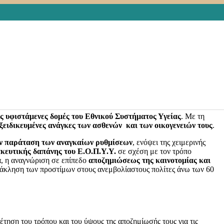
ΕΙΣ
,
ΚΑΡΚΙΝΟΣ
,
ΚΑΤ'ΟΙΚΟΝ ΝΟΣΗΛΕΙΑ
,
ΝΟΣΟΚΟΜΕΙΟ
,
σεις για την αντιμετώπιση της πανδημίας του κορωνοϊού
των
πασχόντων από απειλητική για τη ζωή τους ασθένεια
ή από
ητρώο ασθενών ανακουφιστικής φροντίδας υγείας
, όπως
 καταθέτοντας
τις προτάσεις του
για την όποια βελτίωση των
ές υφιστάμενες δομές του Εθνικού Συστήματος Υγείας
. Με τη
ξειδικευμένες ανάγκες των ασθενών και των οικογενειών τους
.
ν παράταση των αναγκαίων ρυθμίσεων
, ενόψει της χειμερινής
ακευτικής δαπάνης του Ε.Ο.Π.Υ.Υ.
σε σχέση με τον τρόπο
α, η αναγνώριση σε επίπεδο
αποζημιώσεως της καινοτομίας και
νάκληση των προστίμων στους ανεμβολίαστους πολίτες άνω των 60
τηση του τρόπου και του ύψους της αποζημίωσής τους για τις