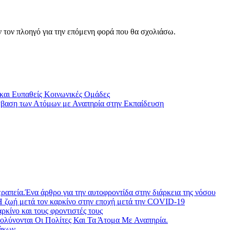
ν τον πλοηγό για την επόμενη φορά που θα σχολιάσω.
 και Ευπαθείς Κοινωνικές Ομάδες
όσβαση των Ατόμων με Αναπηρία στην Εκπαίδευση
ραπεία.Ένα άρθρο για την αυτοφροντίδα στην διάρκεια της νόσου
Η ζωή μετά τον καρκίνο στην εποχή μετά την COVID-19
ίνο και τους φροντιστές τους
λύνονται Οι Πολίτες Και Τα Άτομα Με Αναπηρία.
άκων.