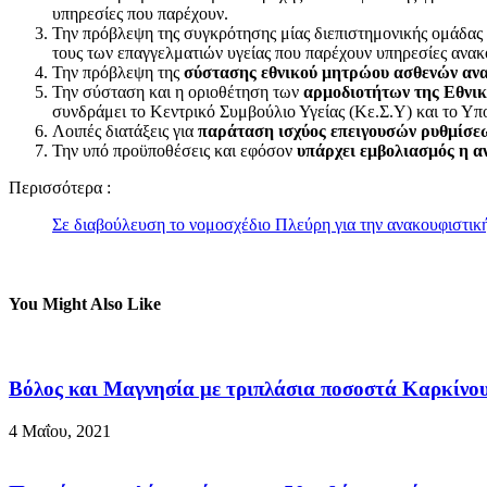
υπηρεσίες που παρέχουν.
Την πρόβλεψη της συγκρότησης μίας διεπιστημονικής ομάδας 
τους των επαγγελματιών υγείας που παρέχουν υπηρεσίες ανακ
Την πρόβλεψη της
σύστασης εθνικού μητρώου ασθενών ανα
Την σύσταση και η οριοθέτηση των
αρμοδιοτήτων της Εθνικ
συνδράμει το Κεντρικό Συμβούλιο Υγείας (Κε.Σ.Υ) και το Υπο
Λοιπές διατάξεις για
παράταση ισχύος επειγουσών ρυθμίσε
Την υπό προϋποθέσεις και εφόσον
υπάρχει εμβολιασμός η 
Περισσότερα :
Σε διαβούλευση το νομοσχέδιο Πλεύρη για την ανακουφιστικ
You Might Also Like
Βόλος και Μαγνησία με τριπλάσια ποσοστά Καρκίνου
4 Μαΐου, 2021