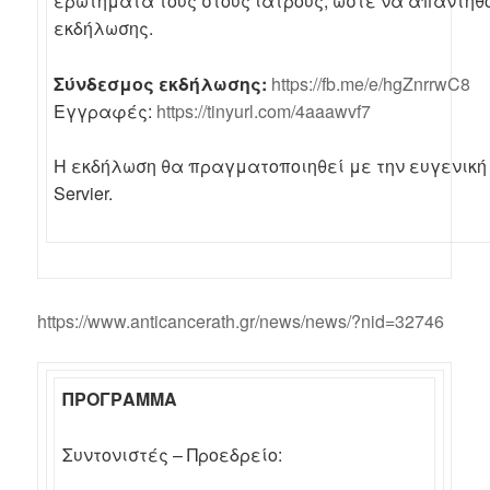
ερωτήματά τους στους ιατρούς, ώστε να απαντηθο
εκδήλωσης.
Σύνδεσμος εκδήλωσης:
https://fb.me/e/hgZnrrwC8
Εγγραφές:
https://tinyurl.com/4aaawvf7
Η εκδήλωση θα πραγματοποιηθεί με την ευγενική 
Servier.
https://www.anticancerath.gr/news/news/?nid=32746
ΠΡΟΓΡΑΜΜΑ
Συντονιστές – Προεδρείο: