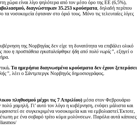
τη χώρα είναι λίγο ψηλότερα από τον μέσο όρο της ΕΕ (6,5%),
εμβολιασμού, διαγνώστηκαν 35.253 κρούσματα
, δηλαδή περίπου
ο τα νοσοκομεία έφταναν στο όριό τους. Μόνο τις τελευταίες λίγες
βέρνηση της Νορβηγίας δεν είχε τη δυνατότητα να επιβάλει ολικό
λές που η προσπάθεια εγκαταλείφθηκε ήδη από πολύ νωρίς”
, εξηγεί ο
τήρα.
ντικά
. Τα ημερήσια διαγνωσμένα κρούσματα δεν έχουν ξεπεράσει
ελής”
, λέει ο Σάντμπεργκ Νορβηγός δημοσιογράφος.
ικου πληθυσμού μέχρι τις 7 Απριλίου)
μέσα στον Φεβρουάριο
 πολύ χαμηλή. Γι’ αυτό τον λόγο η κυβέρνηση, ενόψει μάλιστα και
μφανιστεί σε συγκεκριμένα νοσοκομεία και να εμβολιαστεί.Έκτοτε,
ιμέτωπη με ένα σοβαρό τρίτο κύμα μολύνσεων. Παρόλα αυτά κάποιες
liasmos/