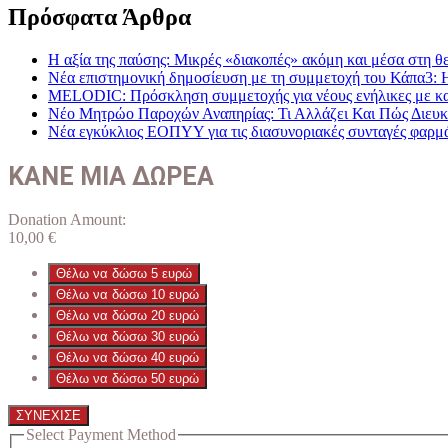
Πρόσφατα Άρθρα
Η αξία της παύσης: Μικρές «διακοπές» ακόμη και μέσα στη θε
Νέα επιστημονική δημοσίευση με τη συμμετοχή του Κάπα3: 
MELODIC: Πρόσκληση συμμετοχής για νέους ενήλικες με καρκ
Νέο Μητρώο Παροχών Αναπηρίας: Τι Αλλάζει Και Πώς Διευκο
Νέα εγκύκλιος ΕΟΠΥΥ για τις διασυνοριακές συνταγές φαρμ
ΚΑΝΕ ΜΙΑ ΔΩΡΕΑ
Donation Amount:
10,00
€
Θέλω να δώσω 5 ευρώ
Θέλω να δώσω 10 ευρώ
Θέλω να δώσω 20 ευρώ
Θέλω να δώσω 30 ευρώ
Θέλω να δώσω 40 ευρώ
Θέλω να δώσω 50 ευρώ
ΣΥΝΕΧΙΣΕ
Select Payment Method