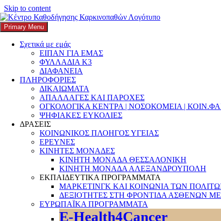
Skip to content
Primary Menu
K3
ΚΕΝΤΡΟ ΚΑΘΟΔΗΓΗΣΗΣ ΚΑΡΚΙΝΟΠΑΘΩΝ
Σχετικά με εμάς
ΕΙΠΑΝ ΓΙΑ ΕΜΑΣ
Search
ΦΥΛΛΑΔΙΑ Κ3
ΔΙΑΦΑΝΕΙΑ
ΠΛΗΡΟΦΟΡΙΕΣ
ΔΙΚΑΙΩΜΑΤΑ
ΑΠΑΛΛΑΓΕΣ ΚΑΙ ΠΑΡΟΧΕΣ
ΟΓΚΟΛΟΓΙΚΑ ΚΕΝΤΡΑ | ΝΟΣΟΚΟΜΕΙΑ | ΚΟΙΝ.Φ
Αναζήτηση για:
ΨΗΦΙΑΚΕΣ ΕΥΚΟΛΙΕΣ
ΔΡΑΣΕΙΣ
ΚΟΙΝΩΝΙΚΟΣ ΠΛΟΗΓΟΣ ΥΓΕΙΑΣ
ΕΡΕΥΝΕΣ
ΚΙΝΗΤΕΣ ΜΟΝΑΔΕΣ
ΚΙΝΗΤΗ ΜΟΝΑΔΑ ΘΕΣΣΑΛΟΝΙΚΗ
ΚΙΝΗΤΗ ΜΟΝΑΔΑ ΑΛΕΞΑΝΔΡΟΥΠΟΛΗ
ΕΚΠΑΙΔΕΥΤΙΚΑ ΠΡΟΓΡΑΜΜΑΤΑ
ΜΑΡΚΕΤΙΝΓΚ ΚΑΙ ΚΟΙΝΩΝΙΑ ΤΩΝ ΠΟΛΙΤ
ΔΕΞΙΟΤΗΤΕΣ ΣΤΗ ΦΡΟΝΤΙΔΑ ΑΣΘΕΝΩΝ ΜΕ
ΕΥΡΩΠΑΪΚΑ ΠΡΟΓΡΑΜΜΑΤΑ
E-Health4Cancer
Πώς Προχωράει Ο Εμβολιασμός; Ιστορίες