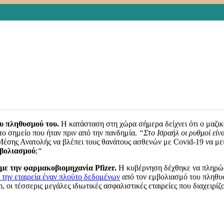
gories
ΓΕΝΙΚΑ
,
ΠΛΗΡΟΦΟΡΙΕΣ
s.org/2021/04/pos-proxoraei-o-emvoliasmos/
αναφέρει με στοιχεία, 
ιασμού του πληθυσμού της.
νοσία αγέλης.Η
Πολωνία
πολιτικοποιεί τον διάλογο γύρω από την πα
Οι πολίτες, περιμένουν πια την ανάσχεση της πανδημίας
από τον μαζι
ρών που προχώρησαν γρήγορα τον εμβολιασμό δείχνουν ότι θα τηρηθεί
υ πληθυσμού του.
Η κατάσταση στη χώρα σήμερα δείχνει ότι ο μαζικό
στο σημείο που ήταν πριν από την πανδημία.
“Στο Ισραήλ
οι ρυθμοί είν
έσης Ανατολής να βλέπει τους θανάτους ασθενών με Covid-19 να μειώ
μβολιασμού
;
“
με την φαρμακοβιομηχανία Pfizer.
Η κυβέρνηση δέχθηκε να πληρώσε
ε την εταιρεία έναν πλούτο δεδομένων
από τον εμβολιασμό του πληθυσ
 οι τέσσερις μεγάλες ιδιωτικές ασφαλιστικές εταιρείες που διαχειρίζον