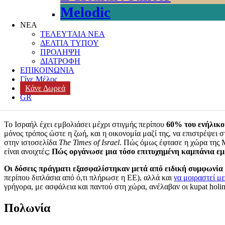
Melodic
Posted on
22 Απριλίου, 2021
22 Απριλίου, 2021
Author
k3-editor
Cate
ΝΕΑ
ΤΕΛΕΥΤΑΙΑ ΝΕΑ
‘Ερευνα που δημοσιεύτηκε στην Διανέοσις
https://www.dianeosi
ΔΕΛΤΙΑ ΤΥΠΟΥ
στάδιο που βρίσκεται η καθεμία στο διαφορετικό στάδιο εμβολ
ΠΡΟΛΗΨΗ
ΔΙΑΤΡΟΦΗ
Η
Νορβηγία
ανησυχεί για τους νέους.Το
Ισραήλ
υποστηρίζει την α
ΕΠΙΚΟΙΝΩΝΙΑ
αντίστροφα για το τέλος της που ελπίζουν ότι θα έρθει σύντομα
.
Γίνε Μέλος
κινητικότητας
. Είναι μια υπόσχεση που οι πρώτες περιπτώσεις χω
Κάνε Δωρεά
GR
Ισραήλ
Το Ισραήλ έχει εμβολιάσει μέχρι στιγμής περίπου
60% του ενήλικο
μόνος τρόπος ώστε η ζωή, και η οικονομία μαζί της, να επιστρέψει 
στην ιστοσελίδα
The Times of Israel
. Πώς όμως έφτασε η χώρα της Μ
είναι ανοιχτές;
Πώς οργάνωσε μια τόσο επιτυχημένη καμπάνια ε
Οι δόσεις πράγματι εξασφαλίστηκαν μετά από ειδική συμφωνία 
περίπου διπλάσια από ό,τι πλήρωσε η ΕΕ), αλλά και
να μοιραστεί μ
γρήγορα, με ασφάλεια και παντού στη χώρα, ανέλαβαν οι kupat holim,
Πολωνία