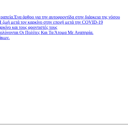
ραπεία.Ένα άρθρο για την αυτοφροντίδα στην διάρκεια της νόσου
Η ζωή μετά τον καρκίνο στην εποχή μετά την COVID-19
ίνο και τους φροντιστές τους
λύνονται Οι Πολίτες Και Τα Άτομα Με Αναπηρία.
άκων.