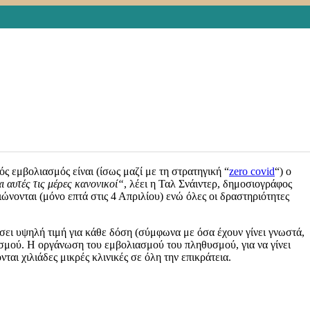
ιστορίες και τάσεις από τέσσερις πολύ διαφορετικές χώρες, το
νδημία. Όλοι
αναγνωρίζουν ότι υπάρχει “κόπωση” και μετρούν
κό εμβολιασμό και όχι από τα μέτρα περιορισμού της
.
ς εμβολιασμός είναι (ίσως μαζί με τη στρατηγική “
zero covid
“) ο
αι αυτές τις μέρες κανονικοί
“
, λέει η Ταλ Σνάιντερ, δημοσιογράφος
νονται (μόνο επτά στις 4 Απριλίου) ενώ όλες οι δραστηριότητες
ι υψηλή τιμή για κάθε δόση (σύμφωνα με όσα έχουν γίνει γνωστά,
μού. Η οργάνωση του εμβολιασμού του πληθυσμού, για να γίνει
ται χιλιάδες μικρές κλινικές σε όλη την επικράτεια.