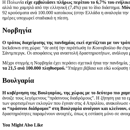
Η Πολωνία
είχε εμβολιάσει πλήρως περίπου το 6,7% του ενήλι
αλλά πιο χαμηλά από την ελληνική (7,4%) για το ίδιο διάστημα.
Μόν
92 κρούσματα ανά 100.000 κατοίκους (στην Ελλάδα η αναλογία την ί
ημέρες υποχωρεί σταδιακά η πίεση.
Νορβηγία
Ο τρόπος διαχείρισης της πανδημίας εκεί σχετίζεται με τον τρό
lockdown στη χώρα:
“σε αυτή την περίπτωση το Κοινοβούλιο θα έπρε
Σάντμπεργκ. Οι αποφάσεις για αναστολή δραστηριοτήτων, ανάλογα με
Μέχρι στιγμής η Νορβηγία έχει περάσει σχετικά ήπια την πανδημία, 
τα 21,5 ανά 100.000 πληθυσμού.
“Υπάρχει βέβαια και εδώ κούραση 
Βουλγαρία
Η κυβέρνηση της Βουλγαρίας, της χώρας με το δεύτερο πιο χαμ
άνοιξε τους λεγόμενους “πράσινους διαδρόμους”. Η ζήτηση για τα ε
των φορτισμένων εκλογών που έγιναν στις 4 Απριλίου, ανακοίνωσε ό
οι “πράσινοι διάδρομοι” στη Βουλγαρία ανοίγουν και κλείνουν,
δραστηριότητες παραμένουν ανοιχτές, όπως η εστίαση μόνο σε ανοιχ
You Might Also Like