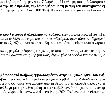
κου πληθυσμού
της μέχρι τις 7 Απριλίου. Η κάλυψη του εμβολιασμού σ
ο την 1η Απριλίου, την ίδια ημέρα με τη βλάβη του συστήματος 
δια ημέρα ήταν 32 ανά 100.000). Η αγορά και τα σχολεία έκλεισαν όσ
πο που λειτουργεί ολόκληρο το κράτος: είναι αποκεντρωμένος.
Η κυ
πε να αλλάξει τον νόμο και αυτό το ενδεχόμενο ήταν τόσο αντιδημοφι
 τις εξελίξεις, ανήκαν στους δήμους και πάντοτε είχαν τοπικό χαρακ
χωρίς μεγάλες εξάρσεις και χωρίς το σύστημα υγείας να πιεστεί σημα
των ανθρώπων και η τήρηση των μέτρων γίνεται ολοένα και πιο πλημμ
ηλό ποσοστό πλήρως εμβολιασμένων στην ΕΕ (μόνο 1,8% του ενήλ
μβόλια γενικά, αλλά περισσότερο για το εμβόλιο της AstraZeneca ήταν
τι όποιος ήθελε, ανεξάρτητα από τη σειρά του, μπορούσε απλώς να ε
 ανάλογα με τη διαθεσιμότητα των εμβολίων
, όσο η χώρα ήταν αντ
τούς χώρους.https://www.dianeosis.org/2021/04/pos-proxoraei-o-emvo