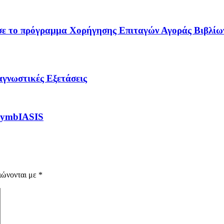
ησε το πρόγραμμα Χορήγησης Επιταγών Αγοράς Βιβλίων
γνωστικές Εξετάσεις
 SymbIASIS
ιώνονται με
*