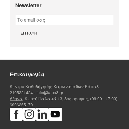
Newsletter
Επικοινωνία
Κέντρο Καθοδήγησης Καρκινοπαθών-Κάπα3
2105221424
-
info@kapa3.gr
Αθήνα
: Κωστή Παλαμά 13, 3ος όροφος, (09:00 - 17:00)
6906265170