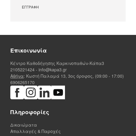
Επικοινωνία
Κέντρο Καθοδήγησης Καρκινοπαθών-Κάπα3
2105221424
-
info@kapa3.gr
Αθήνα
: Κωστή Παλαμά 13, 3ος όροφος, (09:00 - 17:00)
6906265170
Πληροφορίες
Δικαιώματα
Απαλλαγές & Παροχές