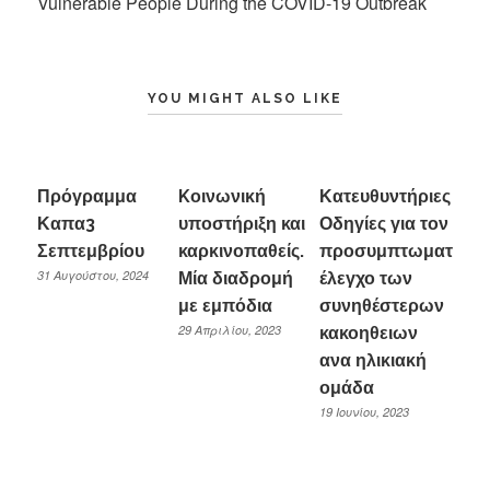
Vulnerable People During the COVID-19 Outbreak
YOU MIGHT ALSO LIKE
Πρόγραμμα
Kοινωνική
Κατευθυντήριες
Καπα3
υποστήριξη και
Οδηγίες για τον
Σεπτεμβρίου
καρκινοπαθείς.
προσυμπτωματικό
31 Αυγούστου, 2024
Μία διαδρομή
έλεγχο των
με εμπόδια
συνηθέστερων
29 Απριλίου, 2023
κακοηθειων
ανα ηλικιακή
ομάδα
19 Ιουνίου, 2023