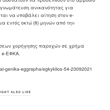
́ γνωμάτευση ανικανότητας για
αι να υποβάλει αίτηση στον e-
 εντός οκτώ (8) μηνών από την
́σεων χορήγησης παροχών σε χρήμα
υ e-ΕΦΚΑ.
i-kai-genika-eggrapha/egkyklios-54-23092021
IGHT ALSO LIKE