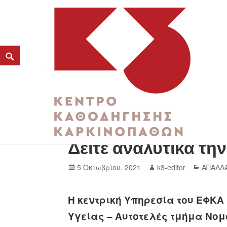
Επίδομα ασθένειας 
K3
Δείτε αναλυτικά τη
ΚΕΝΤΡΟ ΚΑΘΟΔΗΓΗΣΗΣ ΚΑΡΚΙΝΟΠΑΘΩΝ
5 Οκτωβρίου, 2021
k3-editor
ΑΠΑΛΛ
Η κεντρική Υπηρεσία του ΕΦΚΑ
Υγείας – Αυτοτελές τμήμα Νο